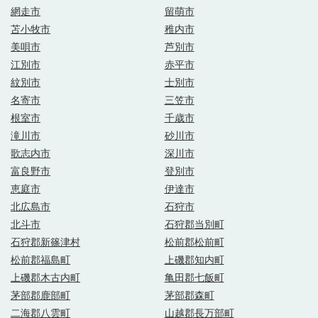
網走市
留萌市
苫小牧市
稚内市
美唄市
芦別市
江別市
赤平市
紋別市
士別市
名寄市
三笠市
根室市
千歳市
滝川市
砂川市
歌志内市
深川市
富良野市
登別市
恵庭市
伊達市
北広島市
石狩市
北斗市
石狩郡当別町
石狩郡新篠津村
松前郡松前町
松前郡福島町
上磯郡知内町
上磯郡木古内町
亀田郡七飯町
茅部郡鹿部町
茅部郡森町
二海郡八雲町
山越郡長万部町