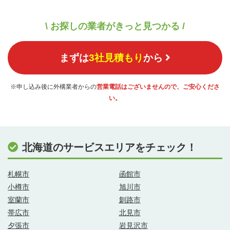
\ お探しの業者がきっと見つかる /
まずは
3社見積もり
から
※申し込み後に外構業者からの
営業電話はございませんので、ご安心くださ
い。
北海道のサービスエリアをチェック！
札幌市
函館市
小樽市
旭川市
室蘭市
釧路市
帯広市
北見市
夕張市
岩見沢市