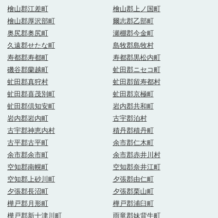
檜山郡江差町
檜山郡上ノ国町
檜山郡厚沢部町
爾志郡乙部町
奥尻郡奥尻町
瀬棚郡今金町
久遠郡せたな町
島牧郡島牧村
寿都郡寿都町
寿都郡黒松内町
磯谷郡蘭越町
虻田郡ニセコ町
虻田郡真狩村
虻田郡留寿都村
虻田郡喜茂別町
虻田郡京極町
虻田郡倶知安町
岩内郡共和町
岩内郡岩内町
古宇郡泊村
古宇郡神恵内村
積丹郡積丹町
古平郡古平町
余市郡仁木町
余市郡余市町
余市郡赤井川村
空知郡南幌町
空知郡奈井江町
空知郡上砂川町
夕張郡由仁町
夕張郡長沼町
夕張郡栗山町
樺戸郡月形町
樺戸郡浦臼町
樺戸郡新十津川町
雨竜郡妹背牛町