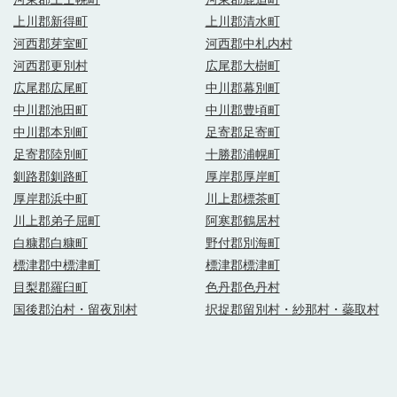
上川郡新得町
上川郡清水町
河西郡芽室町
河西郡中札内村
河西郡更別村
広尾郡大樹町
広尾郡広尾町
中川郡幕別町
中川郡池田町
中川郡豊頃町
中川郡本別町
足寄郡足寄町
足寄郡陸別町
十勝郡浦幌町
釧路郡釧路町
厚岸郡厚岸町
厚岸郡浜中町
川上郡標茶町
川上郡弟子屈町
阿寒郡鶴居村
白糠郡白糠町
野付郡別海町
標津郡中標津町
標津郡標津町
目梨郡羅臼町
色丹郡色丹村
国後郡泊村・留夜別村
択捉郡留別村・紗那村・蘂取村