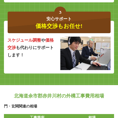
3
安心サポート
価格交渉もお任せ!
スケジュール調整
や
価格
交渉
も代わりにサポート
します！
北海道余市郡赤井川村の外構工事費用相場
門・玄関関連の相場
工事箇所
相場