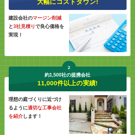
大幅にコストダウン!
建設会社の
マージン削減
と
3社見積り
で良心価格を
実現！
2
約1,500社の提携会社
11,000件以上の実績!
理想の庭づくりに近づけ
るように
適切な工事会社
を紹介
します！