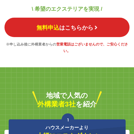
\ 希望のエクステリアを実現 /
無料申込
はこちらから
※申し込み後に外構業者からの
営業電話はございませんので、ご安心くださ
い。
地域で人気の
外構業者3社
を紹介
1
ハウスメーカーより