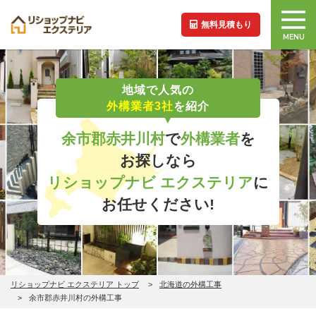
無料見積もり
MENU
地域で人気の
外構業者3社
を紹介
余市郡赤井川村
で
外構業者
を
お探しなら
リショップナビ エクステリア
に
お任せください!
リショップナビ エクステリア トップ
北海道の外構工事
余市郡赤井川村の外構工事