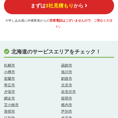
まずは
3社見積もり
から
※申し込み後に外構業者からの
営業電話はございませんので、ご安心くださ
い。
北海道のサービスエリアをチェック！
札幌市
函館市
小樽市
旭川市
室蘭市
釧路市
帯広市
北見市
夕張市
岩見沢市
網走市
留萌市
苫小牧市
稚内市
美唄市
芦別市