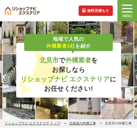
無料見積もり
MENU
地域で人気の
外構業者3社
を紹介
北見市
で
外構業者
を
お探しなら
リショップナビ エクステリア
に
お任せください!
リショップナビ エクステリア トップ
北海道の外構工事
北見市の外構工事