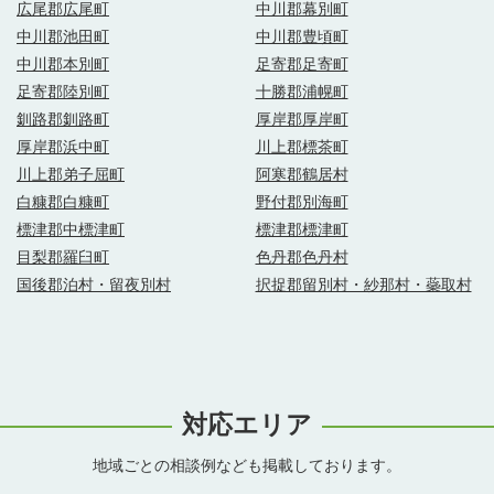
広尾郡広尾町
中川郡幕別町
中川郡池田町
中川郡豊頃町
中川郡本別町
足寄郡足寄町
足寄郡陸別町
十勝郡浦幌町
釧路郡釧路町
厚岸郡厚岸町
厚岸郡浜中町
川上郡標茶町
川上郡弟子屈町
阿寒郡鶴居村
白糠郡白糠町
野付郡別海町
標津郡中標津町
標津郡標津町
目梨郡羅臼町
色丹郡色丹村
国後郡泊村・留夜別村
択捉郡留別村・紗那村・蘂取村
対応エリア
地域ごとの相談例なども掲載しております。