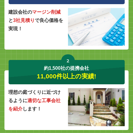
建設会社の
マージン削減
と
3社見積り
で良心価格を
実現！
2
約1,500社の提携会社
11,000件以上の実績!
理想の庭づくりに近づけ
るように
適切な工事会社
を紹介
します！