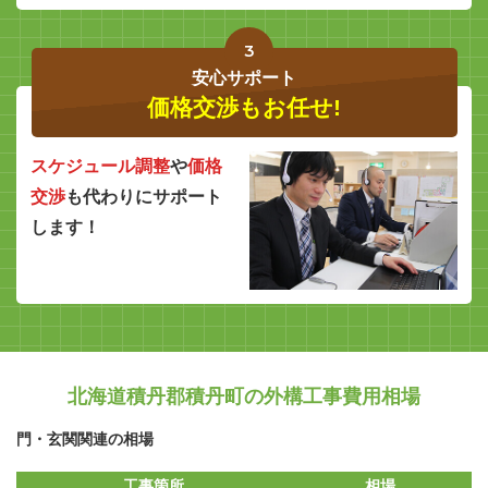
3
安心サポート
価格交渉もお任せ!
スケジュール調整
や
価格
交渉
も代わりにサポート
します！
北海道積丹郡積丹町の外構工事費用相場
門・玄関関連の相場
工事箇所
相場