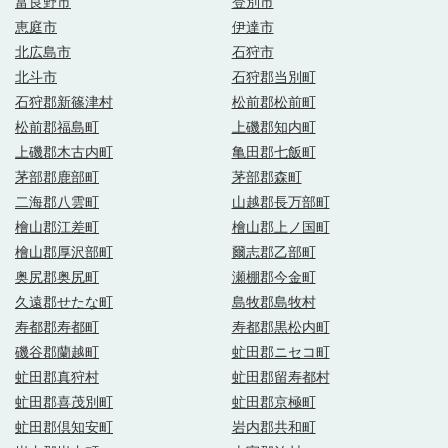
富良野市
登別市
恵庭市
伊達市
北広島市
石狩市
北斗市
石狩郡当別町
石狩郡新篠津村
松前郡松前町
松前郡福島町
上磯郡知内町
上磯郡木古内町
亀田郡七飯町
茅部郡鹿部町
茅部郡森町
二海郡八雲町
山越郡長万部町
檜山郡江差町
檜山郡上ノ国町
檜山郡厚沢部町
爾志郡乙部町
奥尻郡奥尻町
瀬棚郡今金町
久遠郡せたな町
島牧郡島牧村
寿都郡寿都町
寿都郡黒松内町
磯谷郡蘭越町
虻田郡ニセコ町
虻田郡真狩村
虻田郡留寿都村
虻田郡喜茂別町
虻田郡京極町
虻田郡倶知安町
岩内郡共和町