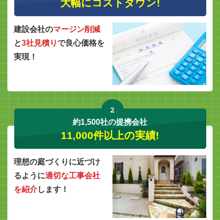
大幅にコストダウン!
建設会社の
マージン削減
と
3社見積り
で良心価格を
実現！
2
約1,500社の提携会社
11,000件以上の実績!
理想の庭づくりに近づけ
るように
適切な工事会社
を紹介
します！