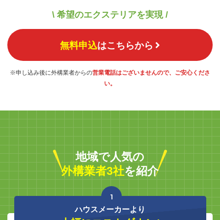
\ 希望のエクステリアを実現 /
無料申込
はこちらから
※申し込み後に外構業者からの
営業電話はございませんので、ご安心くださ
い。
地域で人気の
外構業者3社
を紹介
1
ハウスメーカーより