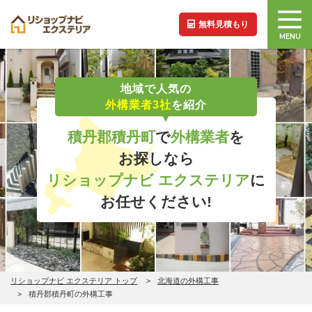
無料見積もり
MENU
地域で人気の
外構業者3社
を紹介
積丹郡積丹町
で
外構業者
を
お探しなら
リショップナビ エクステリア
に
お任せください!
リショップナビ エクステリア トップ
北海道の外構工事
積丹郡積丹町の外構工事