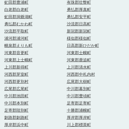
虻田郡豊浦町
有珠郡壮瞥町
白老郡白老町
勇払郡厚真町
虻田郡洞爺湖町
勇払郡安平町
勇払郡むかわ町
沙流郡日高町
沙流郡平取町
新冠郡新冠町
浦河郡浦河町
様似郡様似町
幌泉郡えりも町
日高郡新ひだか町
河東郡音更町
河東郡士幌町
河東郡上士幌町
河東郡鹿追町
上川郡新得町
上川郡清水町
河西郡芽室町
河西郡中札内村
河西郡更別村
広尾郡大樹町
広尾郡広尾町
中川郡幕別町
中川郡池田町
中川郡豊頃町
中川郡本別町
足寄郡足寄町
足寄郡陸別町
十勝郡浦幌町
釧路郡釧路町
厚岸郡厚岸町
厚岸郡浜中町
川上郡標茶町