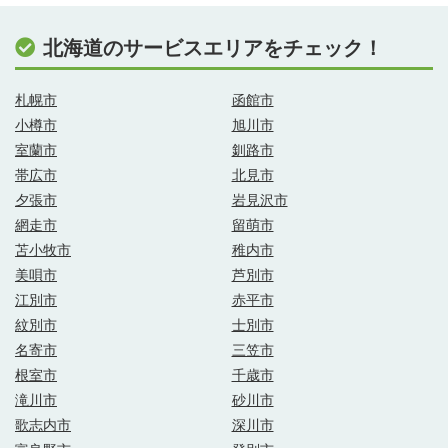
北海道のサービスエリアをチェック！
札幌市
函館市
小樽市
旭川市
室蘭市
釧路市
帯広市
北見市
夕張市
岩見沢市
網走市
留萌市
苫小牧市
稚内市
美唄市
芦別市
江別市
赤平市
紋別市
士別市
名寄市
三笠市
根室市
千歳市
滝川市
砂川市
歌志内市
深川市