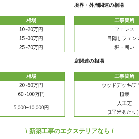
境界・外周関連の相場
相場
工事箇所
10~20万円
フェンス
15~30万円
目隠しフェン
25~70万円
堀・囲い
庭関連の相場
相場
工事箇所
20~50万円
ウッドデッキ/テ
60~100万円
植栽
人工芝
5,000~10,000円
(1平米あたり
\ 新築工事のエクステリアなら /