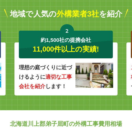
地域で人気の
外構業者3社
を紹介
2
約1,500社の提携会社
11,000件以上の実績!
理想の庭づくりに近づ
けるように
適切な工事
会社を紹介
します！
北海道川上郡弟子屈町の外構工事費用相場