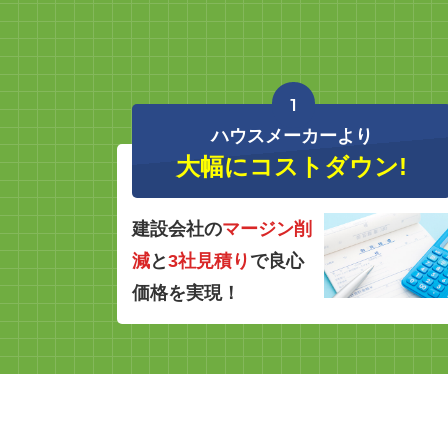
1
ハウスメーカーより
大幅にコストダウン!
建設会社の
マージン削
減
と
3社見積り
で良心
価格を実現！