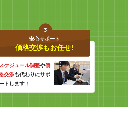
3
安心サポート
価格交渉もお任せ!
スケジュール調整
や
価
格交渉
も代わりにサポ
ートします！