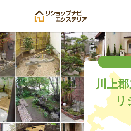
川上郡
リ