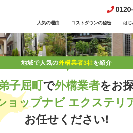
0120
人気の理由
コストダウンの秘密
はじ
地域で人気の
外構業者3社
を紹介
弟子屈町
で
外構業者
を
お
ショップナビ エクステリ
お任せください!