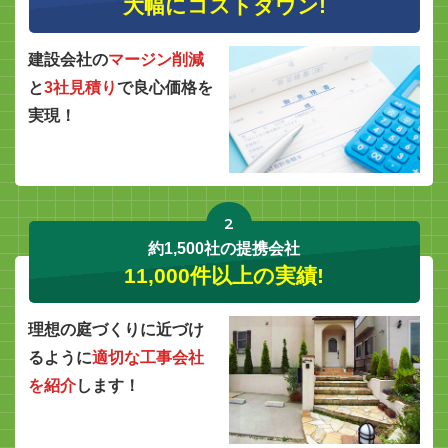
大幅にコストダウン!
建設会社の
マージン削減
と
3社見積り
で良心価格を
実現！
2
約1,500社の提携会社
11,000件以上の実績!
理想の庭づくりに近づけ
るように
適切な工事会社
を紹介
します！