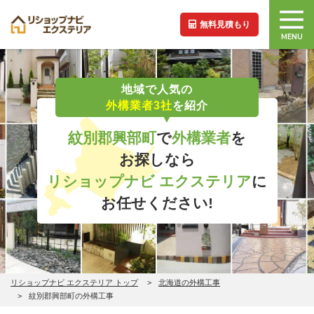
無料見積もり
MENU
地域で人気の
外構業者3社
を紹介
紋別郡興部町
で
外構業者
を
お探しなら
リショップナビ エクステリア
に
お任せください!
リショップナビ エクステリア トップ
北海道の外構工事
紋別郡興部町の外構工事