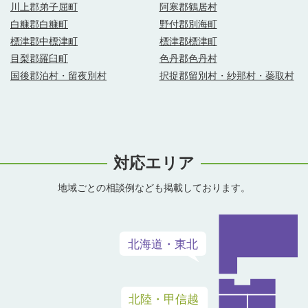
川上郡弟子屈町
阿寒郡鶴居村
白糠郡白糠町
野付郡別海町
標津郡中標津町
標津郡標津町
目梨郡羅臼町
色丹郡色丹村
国後郡泊村・留夜別村
択捉郡留別村・紗那村・蘂取村
対応エリア
地域ごとの相談例なども掲載しております。