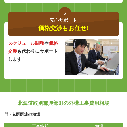
3
安心サポート
価格交渉もお任せ!
スケジュール調整
や
価格
交渉
も代わりにサポート
します！
北海道紋別郡興部町の外構工事費用相場
門・玄関関連の相場
工事箇所
相場