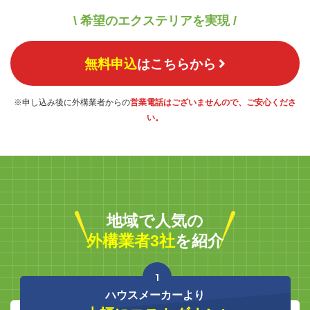
\ 希望のエクステリアを実現 /
無料申込
はこちらから
※申し込み後に外構業者からの
営業電話はございませんので、ご安心くださ
い。
地域で人気の
外構業者3社
を紹介
1
ハウスメーカーより