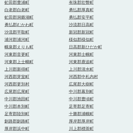
虻田郡豊浦町
有珠郡壮瞥町
白老郡白老町
勇払郡厚真町
虻田郡洞爺湖町
勇払郡安平町
勇払郡むかわ町
沙流郡日高町
沙流郡平取町
新冠郡新冠町
浦河郡浦河町
様似郡様似町
幌泉郡えりも町
日高郡新ひだか町
河東郡音更町
河東郡士幌町
河東郡上士幌町
河東郡鹿追町
上川郡新得町
上川郡清水町
河西郡芽室町
河西郡中札内村
河西郡更別村
広尾郡大樹町
広尾郡広尾町
中川郡幕別町
中川郡池田町
中川郡豊頃町
中川郡本別町
足寄郡足寄町
足寄郡陸別町
十勝郡浦幌町
釧路郡釧路町
厚岸郡厚岸町
厚岸郡浜中町
川上郡標茶町