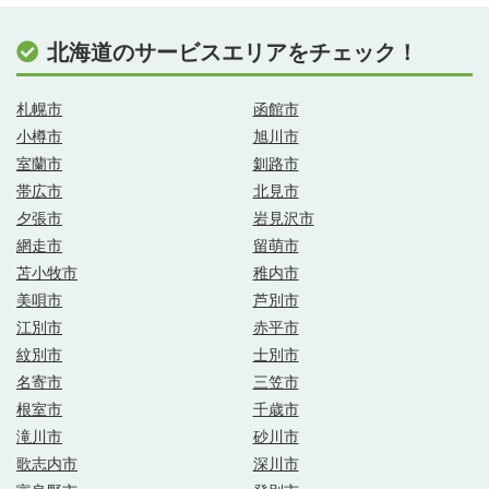
北海道のサービスエリアをチェック！
札幌市
函館市
小樽市
旭川市
室蘭市
釧路市
帯広市
北見市
夕張市
岩見沢市
網走市
留萌市
苫小牧市
稚内市
美唄市
芦別市
江別市
赤平市
紋別市
士別市
名寄市
三笠市
根室市
千歳市
滝川市
砂川市
歌志内市
深川市