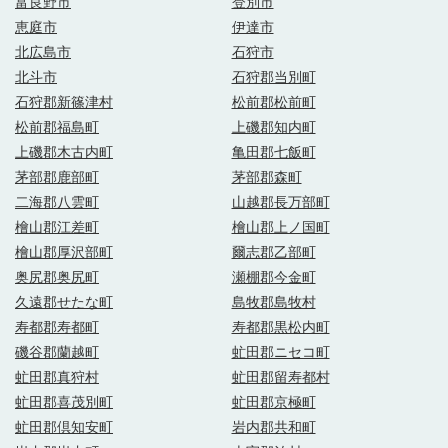
富良野市
登別市
恵庭市
伊達市
北広島市
石狩市
北斗市
石狩郡当別町
石狩郡新篠津村
松前郡松前町
松前郡福島町
上磯郡知内町
上磯郡木古内町
亀田郡七飯町
茅部郡鹿部町
茅部郡森町
二海郡八雲町
山越郡長万部町
檜山郡江差町
檜山郡上ノ国町
檜山郡厚沢部町
爾志郡乙部町
奥尻郡奥尻町
瀬棚郡今金町
久遠郡せたな町
島牧郡島牧村
寿都郡寿都町
寿都郡黒松内町
磯谷郡蘭越町
虻田郡ニセコ町
虻田郡真狩村
虻田郡留寿都村
虻田郡喜茂別町
虻田郡京極町
虻田郡倶知安町
岩内郡共和町