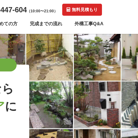
-447-604
無料見積もり
（10:00〜21:00）
めての方
完成までの流れ
外構工事Q&A
なら
ア
に