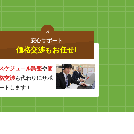
3
安心サポート
価格交渉もお任せ!
スケジュール調整
や
価
格交渉
も代わりにサポ
ートします！