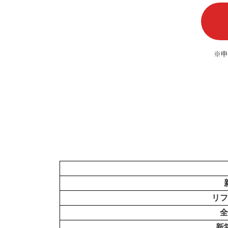
※申
リフ
全
新