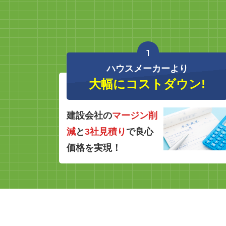
1
ハウスメーカーより
大幅にコストダウン!
建設会社の
マージン削
減
と
3社見積り
で良心
価格を実現！