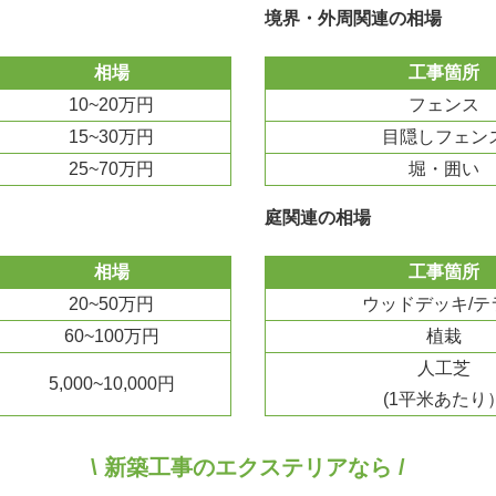
境界・外周関連の相場
相場
工事箇所
10~20万円
フェンス
15~30万円
目隠しフェン
25~70万円
堀・囲い
庭関連の相場
相場
工事箇所
20~50万円
ウッドデッキ/テ
60~100万円
植栽
人工芝
5,000~10,000円
(1平米あたり
\ 新築工事のエクステリアなら /