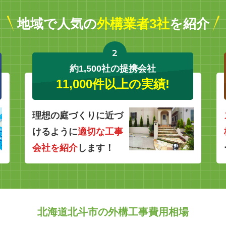
地域で人気の
外構業者3社
を紹介
2
約1,500社の提携会社
11,000件以上の実績!
理想の庭づくりに近づ
けるように
適切な工事
会社を紹介
します！
北海道北斗市の外構工事費用相場