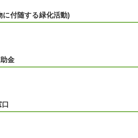
物に付随する緑化活動)
補助金
窓口