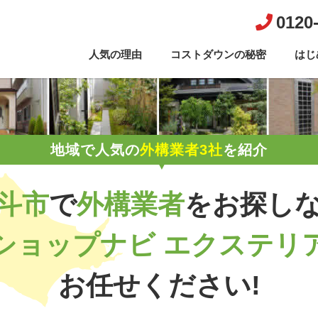
0120
人気の理由
コストダウンの秘密
はじ
地域で人気の
外構業者3社
を紹介
斗市
で
外構業者
を
お探し
ショップナビ エクステリ
お任せください!