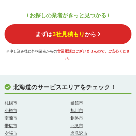
\ お探しの業者がきっと見つかる /
まずは
3社見積もり
から
※申し込み後に外構業者からの
営業電話はございませんので、ご安心くださ
い。
北海道のサービスエリアをチェック！
札幌市
函館市
小樽市
旭川市
室蘭市
釧路市
帯広市
北見市
夕張市
岩見沢市