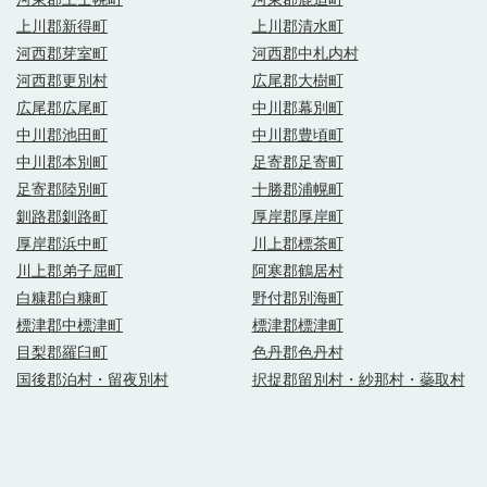
上川郡新得町
上川郡清水町
河西郡芽室町
河西郡中札内村
河西郡更別村
広尾郡大樹町
広尾郡広尾町
中川郡幕別町
中川郡池田町
中川郡豊頃町
中川郡本別町
足寄郡足寄町
足寄郡陸別町
十勝郡浦幌町
釧路郡釧路町
厚岸郡厚岸町
厚岸郡浜中町
川上郡標茶町
川上郡弟子屈町
阿寒郡鶴居村
白糠郡白糠町
野付郡別海町
標津郡中標津町
標津郡標津町
目梨郡羅臼町
色丹郡色丹村
国後郡泊村・留夜別村
択捉郡留別村・紗那村・蘂取村