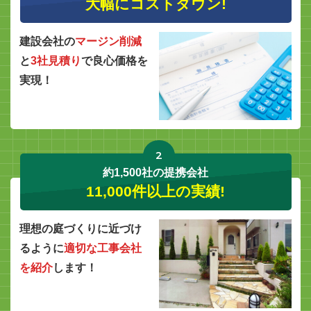
大幅にコストダウン!
建設会社の
マージン削減
と
3社見積り
で良心価格を
実現！
2
約1,500社の提携会社
11,000件以上の実績!
理想の庭づくりに近づけ
るように
適切な工事会社
を紹介
します！