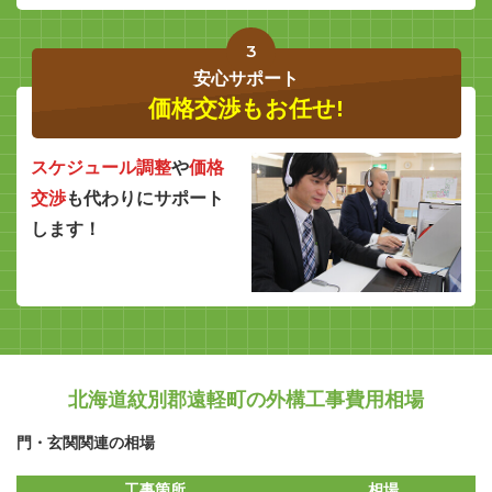
3
安心サポート
価格交渉もお任せ!
スケジュール調整
や
価格
交渉
も代わりにサポート
します！
北海道紋別郡遠軽町の外構工事費用相場
門・玄関関連の相場
工事箇所
相場