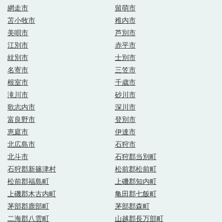
網走市
留萌市
苫小牧市
稚内市
美唄市
芦別市
江別市
赤平市
紋別市
士別市
名寄市
三笠市
根室市
千歳市
滝川市
砂川市
歌志内市
深川市
富良野市
登別市
恵庭市
伊達市
北広島市
石狩市
北斗市
石狩郡当別町
石狩郡新篠津村
松前郡松前町
松前郡福島町
上磯郡知内町
上磯郡木古内町
亀田郡七飯町
茅部郡鹿部町
茅部郡森町
二海郡八雲町
山越郡長万部町