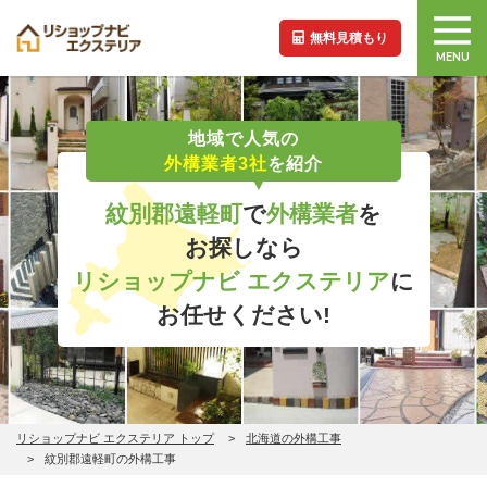
無料見積もり
MENU
地域で人気の
外構業者3社
を紹介
紋別郡遠軽町
で
外構業者
を
お探しなら
リショップナビ エクステリア
に
お任せください!
リショップナビ エクステリア トップ
北海道の外構工事
紋別郡遠軽町の外構工事