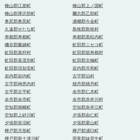
檜山郡江差町
檜山郡上ノ国町
檜山郡厚沢部町
爾志郡乙部町
奥尻郡奥尻町
瀬棚郡今金町
久遠郡せたな町
島牧郡島牧村
寿都郡寿都町
寿都郡黒松内町
磯谷郡蘭越町
虻田郡ニセコ町
虻田郡真狩村
虻田郡留寿都村
虻田郡喜茂別町
虻田郡京極町
虻田郡倶知安町
岩内郡共和町
岩内郡岩内町
古宇郡泊村
古宇郡神恵内村
積丹郡積丹町
古平郡古平町
余市郡仁木町
余市郡余市町
余市郡赤井川村
空知郡南幌町
空知郡奈井江町
空知郡上砂川町
夕張郡由仁町
夕張郡長沼町
夕張郡栗山町
樺戸郡月形町
樺戸郡浦臼町
樺戸郡新十津川町
雨竜郡妹背牛町