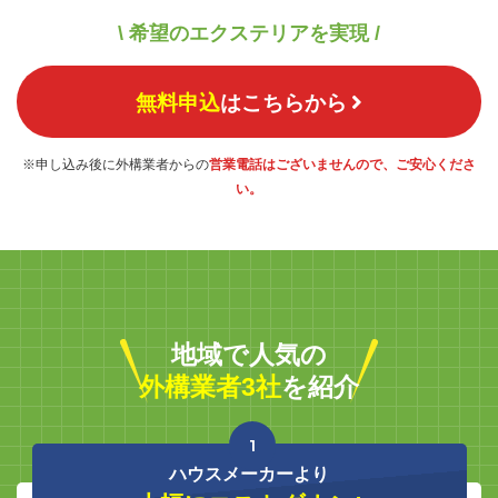
\ 希望のエクステリアを実現 /
無料申込
はこちらから
※申し込み後に外構業者からの
営業電話はございませんので、ご安心くださ
い。
地域で人気の
外構業者3社
を紹介
1
ハウスメーカーより