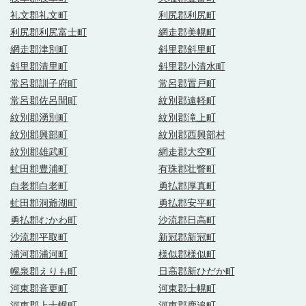
礼文郡礼文町
利尻郡利尻町
利尻郡利尻富士町
網走郡美幌町
網走郡津別町
斜里郡斜里町
斜里郡清里町
斜里郡小清水町
常呂郡訓子府町
常呂郡置戸町
常呂郡佐呂間町
紋別郡遠軽町
紋別郡湧別町
紋別郡滝上町
紋別郡興部町
紋別郡西興部村
紋別郡雄武町
網走郡大空町
虻田郡豊浦町
有珠郡壮瞥町
白老郡白老町
勇払郡厚真町
虻田郡洞爺湖町
勇払郡安平町
勇払郡むかわ町
沙流郡日高町
沙流郡平取町
新冠郡新冠町
浦河郡浦河町
様似郡様似町
幌泉郡えりも町
日高郡新ひだか町
河東郡音更町
河東郡士幌町
河東郡上士幌町
河東郡鹿追町