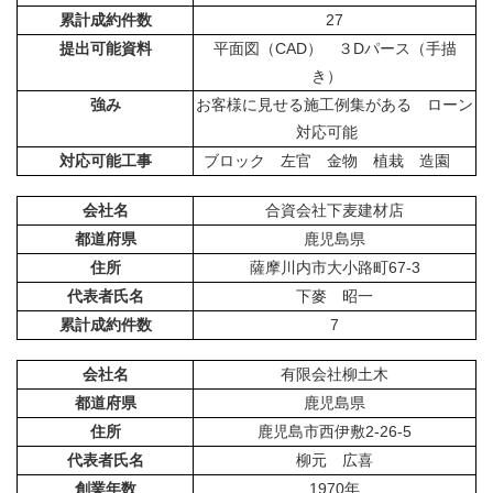
累計成約件数
27
提出可能資料
平面図（CAD） ３Dパース（手描
き）
強み
お客様に見せる施工例集がある ローン
対応可能
対応可能工事
ブロック 左官 金物 植栽 造園
会社名
合資会社下麦建材店
都道府県
鹿児島県
住所
薩摩川内市大小路町67-3
代表者氏名
下麥 昭一
累計成約件数
7
会社名
有限会社柳土木
都道府県
鹿児島県
住所
鹿児島市西伊敷2-26-5
代表者氏名
柳元 広喜
創業年数
1970年