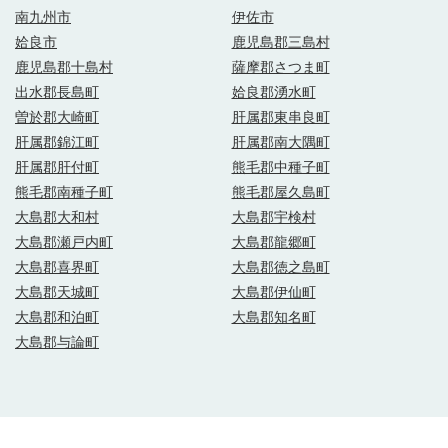
南九州市
伊佐市
姶良市
鹿児島郡三島村
鹿児島郡十島村
薩摩郡さつま町
出水郡長島町
姶良郡湧水町
曽於郡大崎町
肝属郡東串良町
肝属郡錦江町
肝属郡南大隅町
肝属郡肝付町
熊毛郡中種子町
熊毛郡南種子町
熊毛郡屋久島町
大島郡大和村
大島郡宇検村
大島郡瀬戸内町
大島郡龍郷町
大島郡喜界町
大島郡徳之島町
大島郡天城町
大島郡伊仙町
大島郡和泊町
大島郡知名町
大島郡与論町