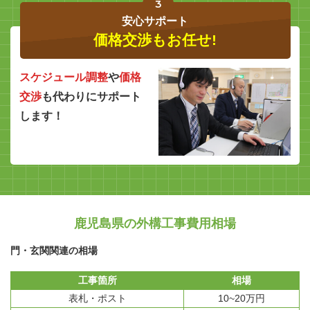
3
安心サポート
価格交渉もお任せ!
スケジュール調整
や
価格
交渉
も代わりにサポート
します！
鹿児島県の外構工事費用相場
門・玄関関連の相場
工事箇所
相場
表札・ポスト
10~20万円