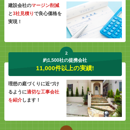
建設会社の
マージン削減
と
3社見積り
で良心価格を
実現！
2
約1,500社の提携会社
11,000件以上の実績!
理想の庭づくりに近づけ
るように
適切な工事会社
を紹介
します！