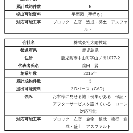
累計成約件数
5
提出可能資料
平面図（手描き）
対応可能工事
ブロック 左官 造成・盛土 アスファ
ルト
会社名
株式会社太陽技建
都道府県
鹿児島県
住所
鹿児島市中山町字山ノ田1077-2
代表者氏名
濵田 賢
創業年数
2015年
累計成約件数
3
提出可能資料
３Dパース（CAD）
強み
お客様に見せる施工例集がある 保証・
アフターサービスを設けている ローン
対応可能
対応可能工事
ブロック 左官 金物 植栽 擁壁 造
成・盛土 アスファルト