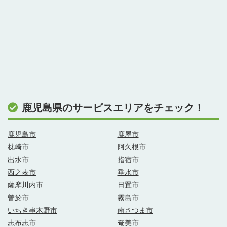
鹿児島県のサービスエリアをチェック！
鹿児島市
鹿屋市
枕崎市
阿久根市
出水市
指宿市
西之表市
垂水市
薩摩川内市
日置市
曽於市
霧島市
いちき串木野市
南さつま市
志布志市
奄美市