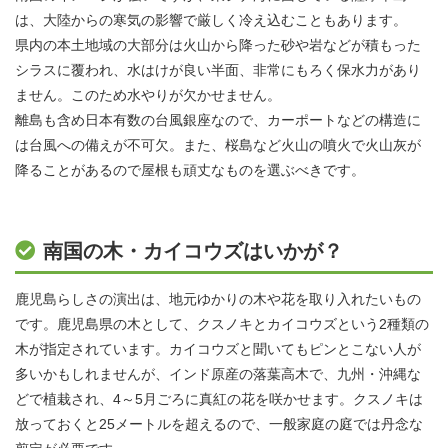
は、大陸からの寒気の影響で厳しく冷え込むこともあります。
県内の本土地域の大部分は火山から降った砂や岩などが積もった
シラスに覆われ、水はけが良い半面、非常にもろく保水力があり
ません。このため水やりが欠かせません。
離島も含め日本有数の台風銀座なので、カーポートなどの構造に
は台風への備えが不可欠。また、桜島など火山の噴火で火山灰が
降ることがあるので屋根も頑丈なものを選ぶべきです。
南国の木・カイコウズはいかが？
鹿児島らしさの演出は、地元ゆかりの木や花を取り入れたいもの
です。鹿児島県の木として、クスノキとカイコウズという2種類の
木が指定されています。カイコウズと聞いてもピンとこない人が
多いかもしれませんが、インド原産の落葉高木で、九州・沖縄な
どで植栽され、4～5月ごろに真紅の花を咲かせます。クスノキは
放っておくと25メートルを超えるので、一般家庭の庭では丹念な