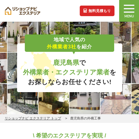
無料見積もり
MENU
地域で人気の
外構業者3社
を紹介
鹿児島県
で
外構業者・エクステリア業者
を
お探しならお任せください!
リショップナビ エクステリア トップ
鹿児島県の外構工事
\ 希望のエクステリアを実現 /