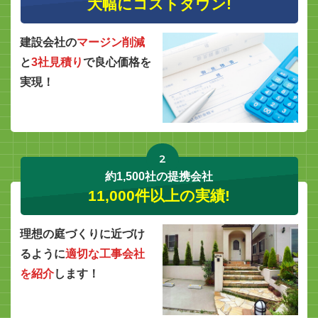
大幅にコストダウン!
建設会社の
マージン削減
と
3社見積り
で良心価格を
実現！
2
約1,500社の提携会社
11,000件以上の実績!
理想の庭づくりに近づけ
るように
適切な工事会社
を紹介
します！