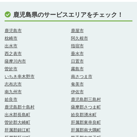
鹿児島県のサービスエリアをチェック！
鹿児島市
鹿屋市
枕崎市
阿久根市
出水市
指宿市
西之表市
垂水市
薩摩川内市
日置市
曽於市
霧島市
いちき串木野市
南さつま市
志布志市
奄美市
南九州市
伊佐市
姶良市
鹿児島郡三島村
鹿児島郡十島村
薩摩郡さつま町
出水郡長島町
姶良郡湧水町
曽於郡大崎町
肝属郡東串良町
肝属郡錦江町
肝属郡南大隅町