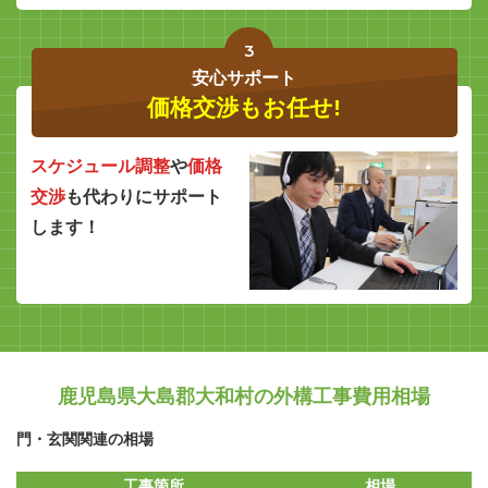
3
安心サポート
価格交渉もお任せ!
スケジュール調整
や
価格
交渉
も代わりにサポート
します！
鹿児島県大島郡大和村の外構工事費用相場
門・玄関関連の相場
工事箇所
相場