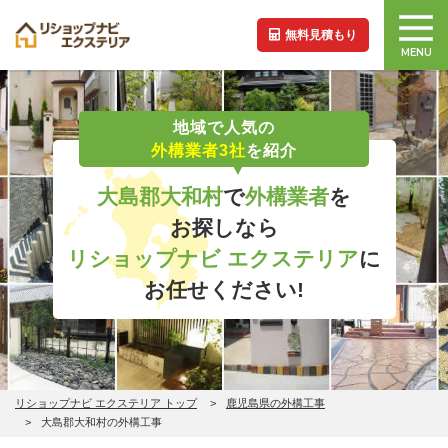
無料見積もり
MENU
地域で人気の
外構業者3社
を紹介
大島郡大和村
で
外構業者
を
お探しなら
リショップナビ エクステリア
に
お任せください!
リショップナビ エクステリア トップ
鹿児島県の外構工事
大島郡大和村の外構工事