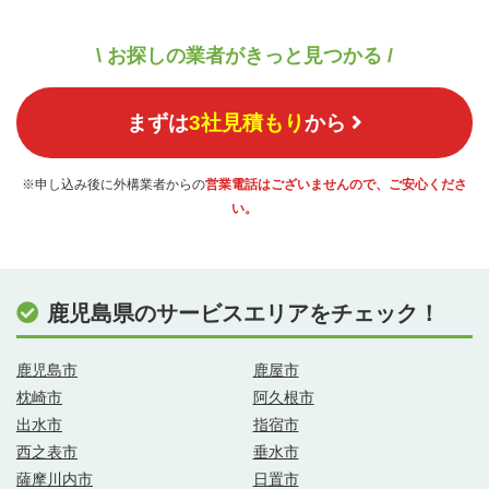
\ お探しの業者がきっと見つかる /
まずは
3社見積もり
から
※申し込み後に外構業者からの
営業電話はございませんので、ご安心くださ
い。
鹿児島県のサービスエリアをチェック！
鹿児島市
鹿屋市
枕崎市
阿久根市
出水市
指宿市
西之表市
垂水市
薩摩川内市
日置市