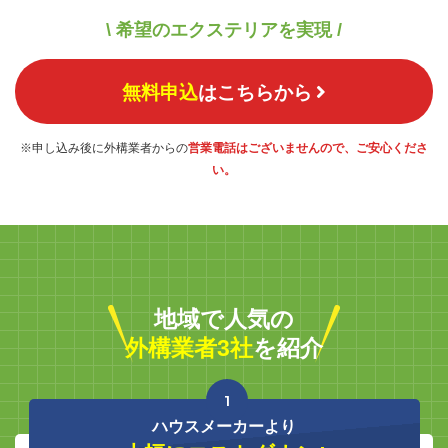
\ 希望のエクステリアを実現 /
無料申込
はこちらから
※申し込み後に外構業者からの
営業電話はございませんので、ご安心くださ
い。
地域で人気の
外構業者3社
を紹介
1
ハウスメーカーより