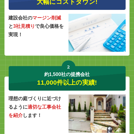
大幅にコストダウン!
建設会社の
マージン削減
と
3社見積り
で良心価格を
実現！
2
約1,500社の提携会社
11,000件以上の実績!
理想の庭づくりに近づけ
るように
適切な工事会社
を紹介
します！