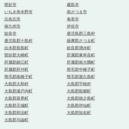
曽於市
霧島市
いちき串木野市
南さつま市
志布志市
奄美市
南九州市
伊佐市
姶良市
鹿児島郡三島村
鹿児島郡十島村
薩摩郡さつま町
出水郡長島町
姶良郡湧水町
曽於郡大崎町
肝属郡東串良町
肝属郡錦江町
肝属郡南大隅町
肝属郡肝付町
熊毛郡中種子町
熊毛郡南種子町
熊毛郡屋久島町
大島郡大和村
大島郡宇検村
大島郡瀬戸内町
大島郡龍郷町
大島郡喜界町
大島郡徳之島町
大島郡天城町
大島郡伊仙町
大島郡和泊町
大島郡知名町
大島郡与論町