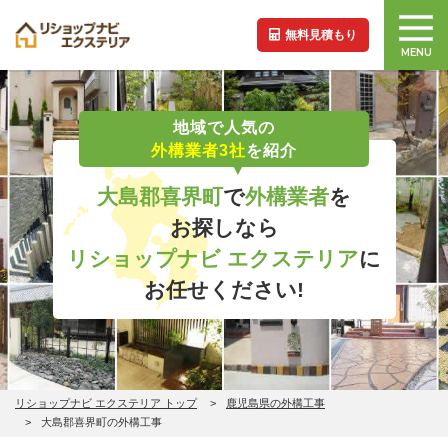
無料見積もり
MENU
地域で人気の
外構業者3社
を紹介
大島郡喜界町
で
外構業者
を
お探しなら
リショップナビ エクステリア
に
お任せください!
リショップナビ エクステリア トップ
鹿児島県の外構工事
大島郡喜界町の外構工事