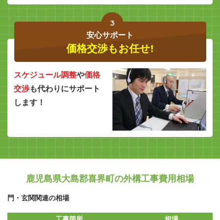
3
安心サポート
価格交渉もお任せ!
スケジュール調整
や
価格
交渉
も代わりにサポート
します！
鹿児島県大島郡喜界町の外構工事費用相場
門・玄関関連の相場
工事箇所
相場