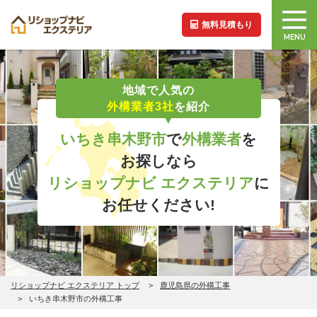
無料見積もり
MENU
地域で人気の
外構業者3社
を紹介
いちき串木野市
で
外構業者
を
お探しなら
リショップナビ エクステリア
に
お任せください!
リショップナビ エクステリア トップ
鹿児島県の外構工事
いちき串木野市の外構工事