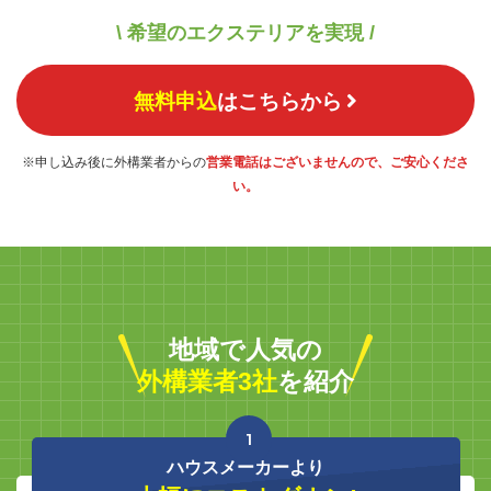
\ 希望のエクステリアを実現 /
無料申込
はこちらから
※申し込み後に外構業者からの
営業電話はございませんので、ご安心くださ
い。
地域で人気の
外構業者3社
を紹介
1
ハウスメーカーより