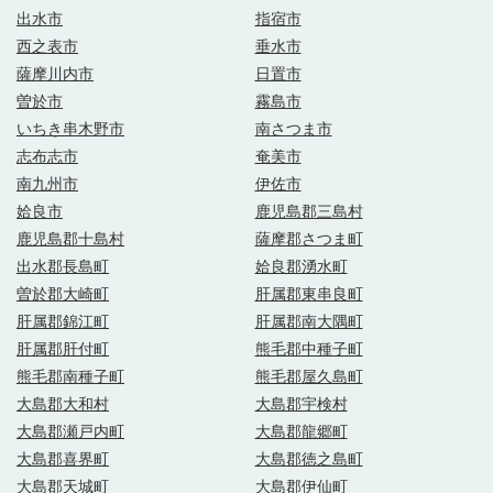
出水市
指宿市
西之表市
垂水市
薩摩川内市
日置市
曽於市
霧島市
いちき串木野市
南さつま市
志布志市
奄美市
南九州市
伊佐市
姶良市
鹿児島郡三島村
鹿児島郡十島村
薩摩郡さつま町
出水郡長島町
姶良郡湧水町
曽於郡大崎町
肝属郡東串良町
肝属郡錦江町
肝属郡南大隅町
肝属郡肝付町
熊毛郡中種子町
熊毛郡南種子町
熊毛郡屋久島町
大島郡大和村
大島郡宇検村
大島郡瀬戸内町
大島郡龍郷町
大島郡喜界町
大島郡徳之島町
大島郡天城町
大島郡伊仙町