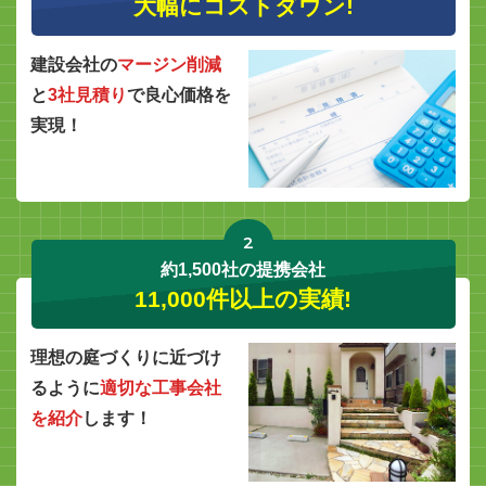
大幅にコストダウン!
建設会社の
マージン削減
と
3社見積り
で良心価格を
実現！
2
約1,500社の提携会社
11,000件以上の実績!
理想の庭づくりに近づけ
るように
適切な工事会社
を紹介
します！