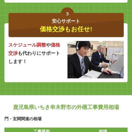
3
安心サポート
価格交渉もお任せ!
スケジュール調整
や
価格
交渉
も代わりにサポート
します！
鹿児島県いちき串木野市の外構工事費用相場
門・玄関関連の相場
工事箇所
相場