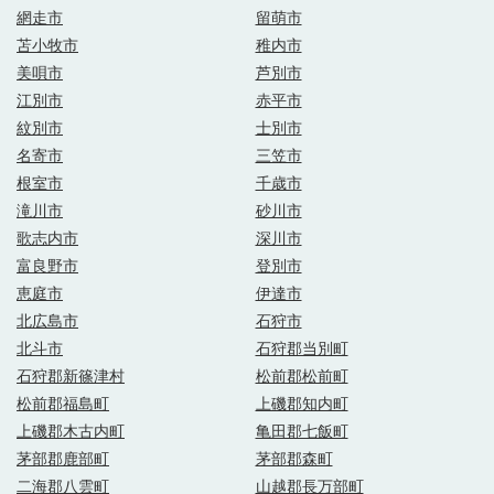
網走市
留萌市
苫小牧市
稚内市
美唄市
芦別市
江別市
赤平市
紋別市
士別市
名寄市
三笠市
根室市
千歳市
滝川市
砂川市
歌志内市
深川市
富良野市
登別市
恵庭市
伊達市
北広島市
石狩市
北斗市
石狩郡当別町
石狩郡新篠津村
松前郡松前町
松前郡福島町
上磯郡知内町
上磯郡木古内町
亀田郡七飯町
茅部郡鹿部町
茅部郡森町
二海郡八雲町
山越郡長万部町