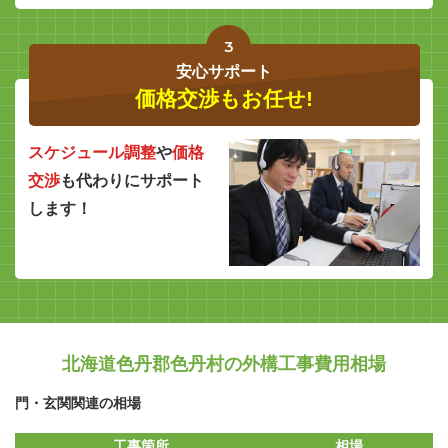
3
安心サポート
価格交渉もお任せ!
スケジュール調整
や
価格
交渉
も代わりにサポート
します！
北海道色丹郡色丹村の外構工事費用相場
門・玄関関連の相場
工事箇所
相場