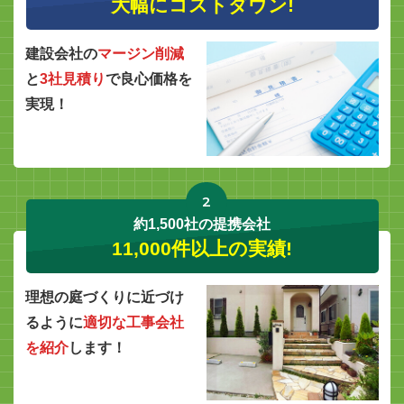
大幅にコストダウン!
建設会社の
マージン削減
と
3社見積り
で良心価格を
実現！
2
約1,500社の提携会社
11,000件以上の実績!
理想の庭づくりに近づけ
るように
適切な工事会社
を紹介
します！