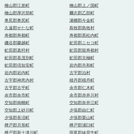
檜山郡江差町
檜山郡上ノ国町
檜山郡厚沢部町
爾志郡乙部町
奥尻郡奥尻町
瀬棚郡今金町
久遠郡せたな町
島牧郡島牧村
寿都郡寿都町
寿都郡黒松内町
磯谷郡蘭越町
虻田郡ニセコ町
虻田郡真狩村
虻田郡留寿都村
虻田郡喜茂別町
虻田郡京極町
虻田郡倶知安町
岩内郡共和町
岩内郡岩内町
古宇郡泊村
古宇郡神恵内村
積丹郡積丹町
古平郡古平町
余市郡仁木町
余市郡余市町
余市郡赤井川村
空知郡南幌町
空知郡奈井江町
空知郡上砂川町
夕張郡由仁町
夕張郡長沼町
夕張郡栗山町
樺戸郡月形町
樺戸郡浦臼町
樺戸郡新十津川町
雨竜郡妹背牛町