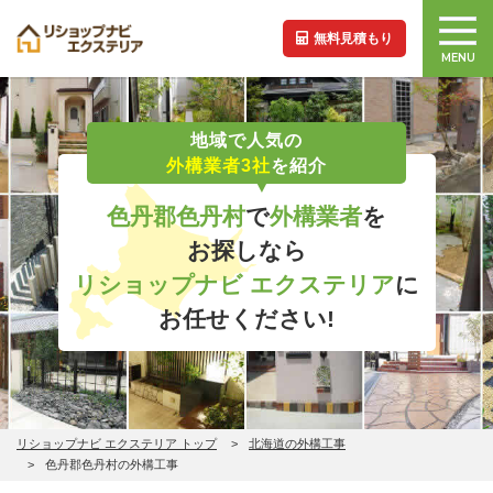
無料見積もり
MENU
地域で人気の
外構業者3社
を紹介
色丹郡色丹村
で
外構業者
を
お探しなら
リショップナビ エクステリア
に
お任せください!
リショップナビ エクステリア トップ
北海道の外構工事
色丹郡色丹村の外構工事