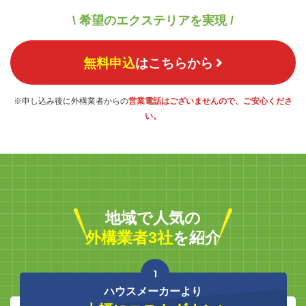
\ 希望のエクステリアを実現 /
無料申込
はこちらから
※申し込み後に外構業者からの
営業電話はございませんので、ご安心くださ
い。
地域で人気の
外構業者3社
を紹介
1
ハウスメーカーより