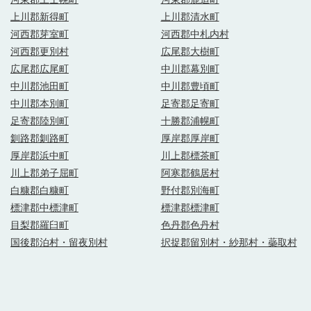
上川郡新得町
上川郡清水町
河西郡芽室町
河西郡中札内村
河西郡更別村
広尾郡大樹町
広尾郡広尾町
中川郡幕別町
中川郡池田町
中川郡豊頃町
中川郡本別町
足寄郡足寄町
足寄郡陸別町
十勝郡浦幌町
釧路郡釧路町
厚岸郡厚岸町
厚岸郡浜中町
川上郡標茶町
川上郡弟子屈町
阿寒郡鶴居村
白糠郡白糠町
野付郡別海町
標津郡中標津町
標津郡標津町
目梨郡羅臼町
色丹郡色丹村
国後郡泊村・留夜別村
択捉郡留別村・紗那村・蘂取村