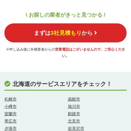
\ お探しの業者がきっと見つかる /
まずは
3社見積もり
から
※申し込み後に外構業者からの
営業電話はございませんので、ご安心くださ
い。
北海道のサービスエリアをチェック！
札幌市
函館市
小樽市
旭川市
室蘭市
釧路市
帯広市
北見市
夕張市
岩見沢市