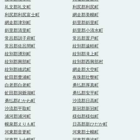
礼文郡礼文町
利尻郡利尻町
利尻郡利尻富士町
網走郡美幌町
網走郡津別町
斜里郡斜里町
斜里郡清里町
斜里郡小清水町
常呂郡訓子府町
常呂郡置戸町
常呂郡佐呂間町
紋別郡遠軽町
紋別郡湧別町
紋別郡滝上町
紋別郡興部町
紋別郡西興部村
紋別郡雄武町
網走郡大空町
虻田郡豊浦町
有珠郡壮瞥町
白老郡白老町
勇払郡厚真町
虻田郡洞爺湖町
勇払郡安平町
勇払郡むかわ町
沙流郡日高町
沙流郡平取町
新冠郡新冠町
浦河郡浦河町
様似郡様似町
幌泉郡えりも町
日高郡新ひだか町
河東郡音更町
河東郡士幌町
河東郡上士幌町
河東郡鹿追町