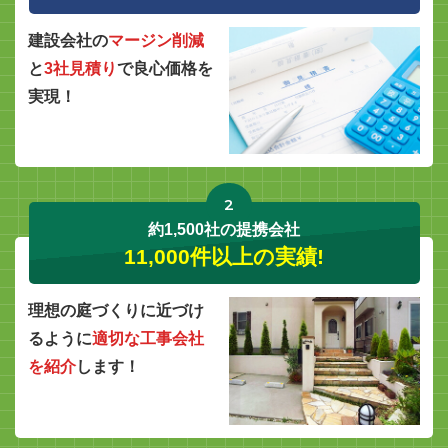
建設会社の
マージン削減
と
3社見積り
で良心価格を
実現！
2
約1,500社の提携会社
11,000件以上の実績!
理想の庭づくりに近づけ
るように
適切な工事会社
を紹介
します！