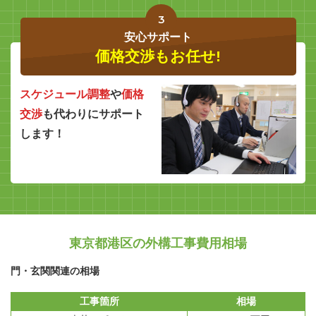
3
安心サポート
価格交渉もお任せ!
スケジュール調整
や
価格
交渉
も代わりにサポート
します！
東京都港区の外構工事費用相場
門・玄関関連の相場
工事箇所
相場