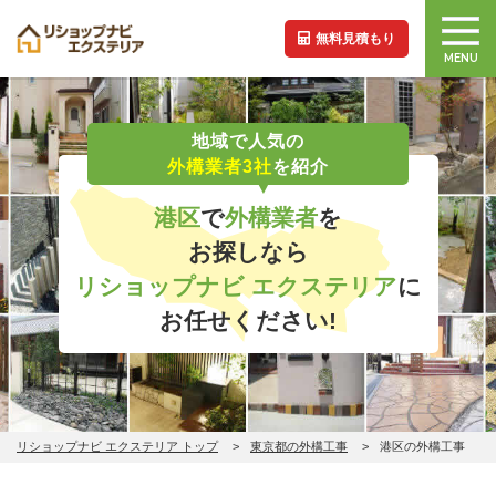
無料見積もり
MENU
地域で人気の
外構業者3社
を紹介
港区
で
外構業者
を
お探しなら
リショップナビ エクステリア
に
お任せください!
リショップナビ エクステリア トップ
東京都の外構工事
港区の外構工事