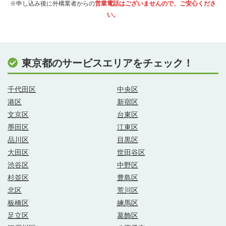
※申し込み後に外構業者からの
営業電話はございませんので、ご安心くださ
い。
東京都のサービスエリアをチェック！
千代田区
中央区
港区
新宿区
文京区
台東区
墨田区
江東区
品川区
目黒区
大田区
世田谷区
渋谷区
中野区
杉並区
豊島区
北区
荒川区
板橋区
練馬区
足立区
葛飾区