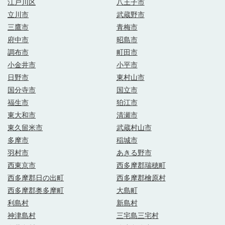
江戸川区
八王子市
立川市
武蔵野市
三鷹市
青梅市
府中市
昭島市
調布市
町田市
小金井市
小平市
日野市
東村山市
国分寺市
国立市
福生市
狛江市
東大和市
清瀬市
東久留米市
武蔵村山市
多摩市
稲城市
羽村市
あきる野市
西東京市
西多摩郡瑞穂町
西多摩郡日の出町
西多摩郡檜原村
西多摩郡奥多摩町
大島町
利島村
新島村
神津島村
三宅島三宅村