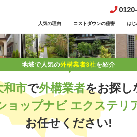
0120
人気の理由
コストダウンの秘密
はじ
地域で人気の
外構業者3社
を紹介
大和市
で
外構業者
を
お探し
ショップナビ エクステリ
お任せください!