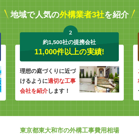
地域で人気の
外構業者3社
を紹介
2
約1,500社の提携会社
11,000件以上の実績!
理想の庭づくりに近づ
けるように
適切な工事
会社を紹介
します！
東京都東大和市の外構工事費用相場