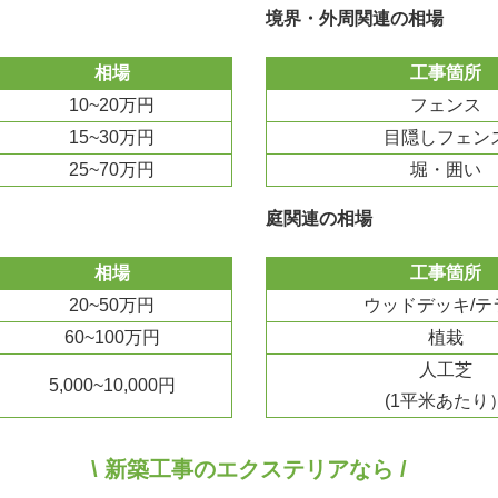
境界・外周関連の相場
相場
工事箇所
10~20万円
フェンス
15~30万円
目隠しフェン
25~70万円
堀・囲い
庭関連の相場
相場
工事箇所
20~50万円
ウッドデッキ/テ
60~100万円
植栽
人工芝
5,000~10,000円
(1平米あたり
\ 新築工事のエクステリアなら /