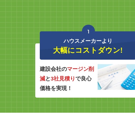
1
ハウスメーカーより
大幅にコストダウン!
建設会社の
マージン削
減
と
3社見積り
で良心
価格を実現！