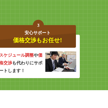
3
安心サポート
価格交渉もお任せ!
スケジュール調整
や
価
格交渉
も代わりにサポ
ートします！