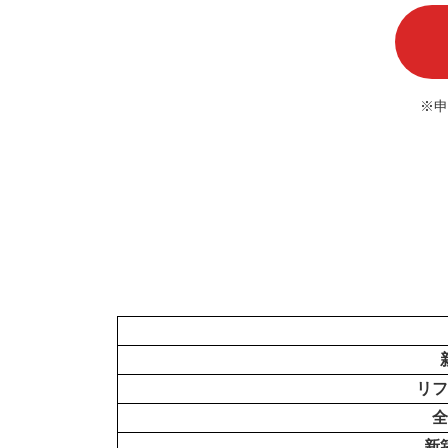
※申
リフ
全
新