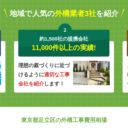
地域で人気の
外構業者3社
を紹介
2
約1,500社の提携会社
11,000件以上の実績!
理想の庭づくりに近づ
けるように
適切な工事
会社を紹介
します！
東京都足立区の外構工事費用相場