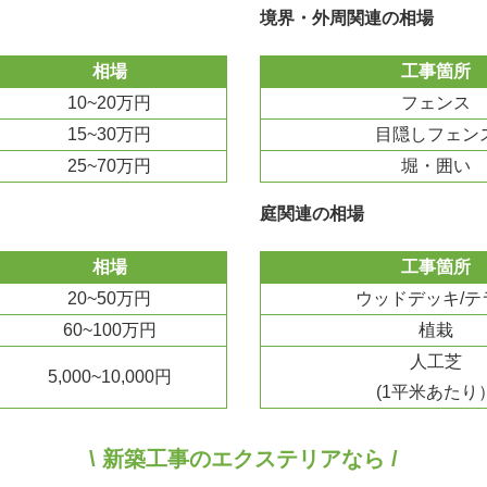
境界・外周関連の相場
相場
工事箇所
10~20万円
フェンス
15~30万円
目隠しフェン
25~70万円
堀・囲い
庭関連の相場
相場
工事箇所
20~50万円
ウッドデッキ/テ
60~100万円
植栽
人工芝
5,000~10,000円
(1平米あたり
\ 新築工事のエクステリアなら /