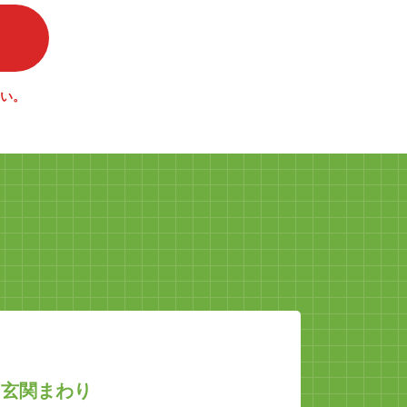
い。
た玄関まわり