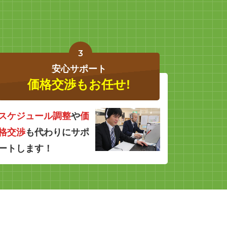
3
安心サポート
価格交渉もお任せ!
スケジュール調整
や
価
格交渉
も代わりにサポ
ートします！