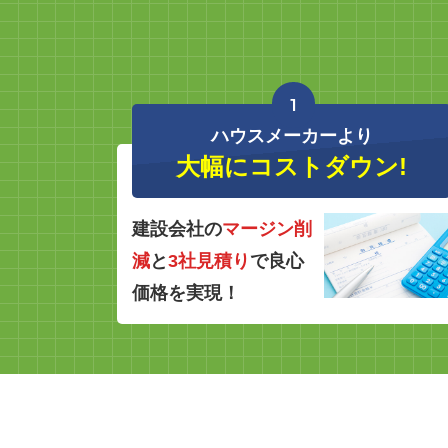
1
ハウスメーカーより
大幅にコストダウン!
建設会社の
マージン削
減
と
3社見積り
で良心
価格を実現！