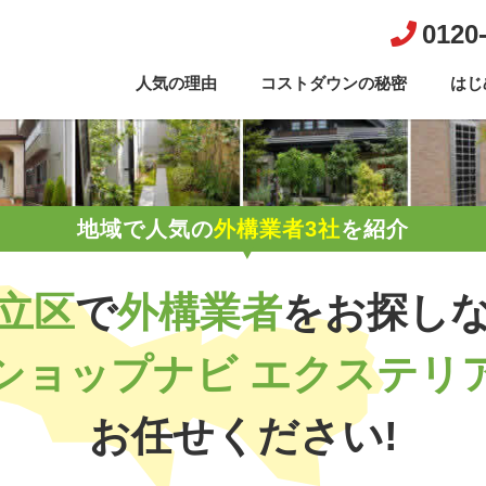
0120
人気の理由
コストダウンの秘密
はじ
地域で人気の
外構業者3社
を紹介
立区
で
外構業者
を
お探し
ショップナビ エクステリ
お任せください!