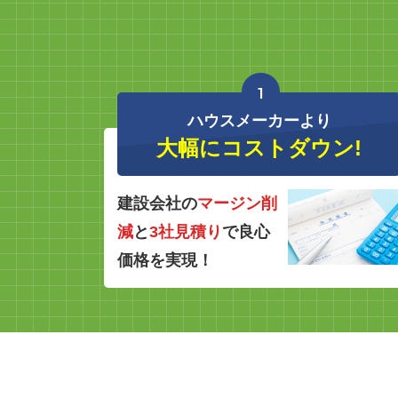
1
ハウスメーカーより
大幅にコストダウン!
建設会社の
マージン削
減
と
3社見積り
で良心
価格を実現！