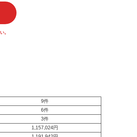
い。
9件
6件
3件
1,157,024円
1,191,942円