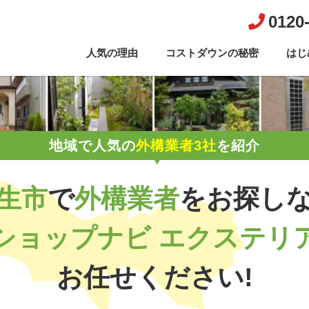
0120
人気の理由
コストダウンの秘密
はじ
地域で人気の
外構業者3社
を紹介
生市
で
外構業者
を
お探し
ショップナビ エクステリ
お任せください!