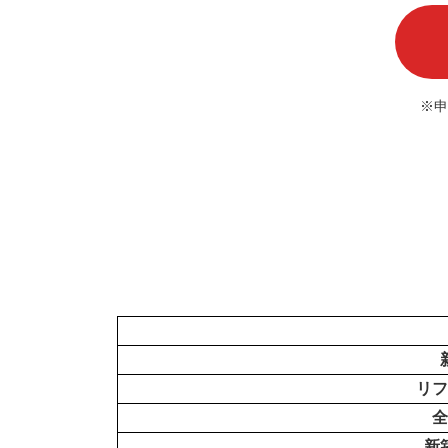
※申
リフ
全
新