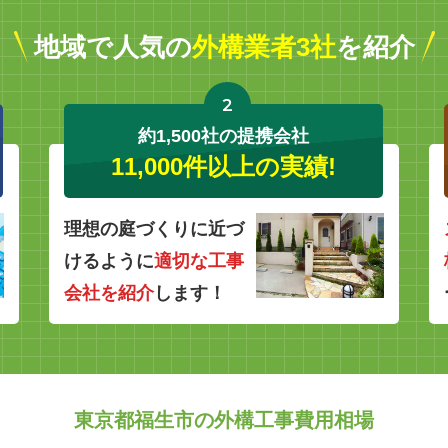
地域で人気の
外構業者3社
を紹介
2
約1,500社の提携会社
11,000件以上の実績!
理想の庭づくりに近づ
けるように
適切な工事
会社を紹介
します！
東京都福生市の外構工事費用相場