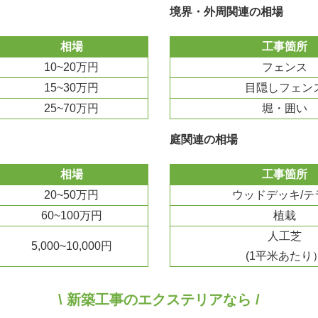
境界・外周関連の相場
相場
工事箇所
10~20万円
フェンス
15~30万円
目隠しフェン
25~70万円
堀・囲い
庭関連の相場
相場
工事箇所
20~50万円
ウッドデッキ/テ
60~100万円
植栽
人工芝
5,000~10,000円
(1平米あたり
\ 新築工事のエクステリアなら /