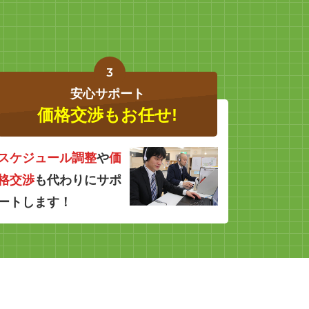
3
安心サポート
価格交渉もお任せ!
スケジュール調整
や
価
格交渉
も代わりにサポ
ートします！