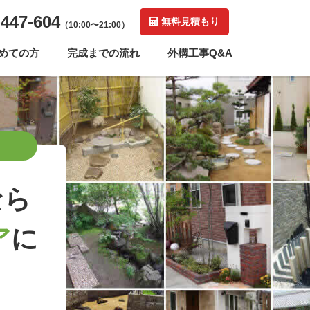
-447-604
無料見積もり
（10:00〜21:00）
めての方
完成までの流れ
外構工事Q&A
なら
ア
に