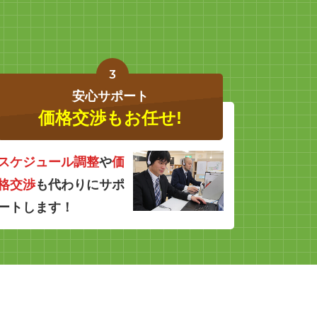
3
安心サポート
価格交渉もお任せ!
スケジュール調整
や
価
格交渉
も代わりにサポ
ートします！