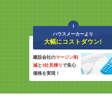
1
ハウスメーカーより
大幅にコストダウン!
建設会社の
マージン削
減
と
3社見積り
で良心
価格を実現！