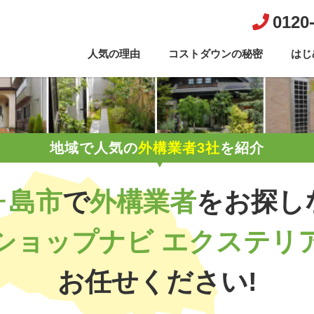
0120
人気の理由
コストダウンの秘密
はじ
地域で人気の
外構業者3社
を紹介
ヶ島市
で
外構業者
を
お探し
ショップナビ エクステリ
お任せください!