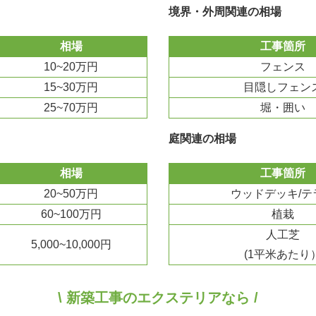
境界・外周関連の相場
相場
工事箇所
10~20万円
フェンス
15~30万円
目隠しフェン
25~70万円
堀・囲い
庭関連の相場
相場
工事箇所
20~50万円
ウッドデッキ/テ
60~100万円
植栽
人工芝
5,000~10,000円
(1平米あたり
\ 新築工事のエクステリアなら /