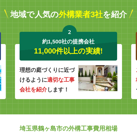
地域で人気の
外構業者3社
を紹介
2
約1,500社の提携会社
11,000件以上の実績!
理想の庭づくりに近づ
けるように
適切な工事
会社を紹介
します！
埼玉県鶴ヶ島市の外構工事費用相場