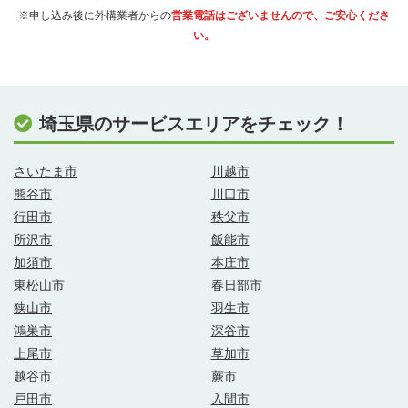
※申し込み後に外構業者からの
営業電話はございませんので、ご安心くださ
い。
埼玉県のサービスエリアをチェック！
さいたま市
川越市
熊谷市
川口市
行田市
秩父市
所沢市
飯能市
加須市
本庄市
東松山市
春日部市
狭山市
羽生市
鴻巣市
深谷市
上尾市
草加市
越谷市
蕨市
戸田市
入間市