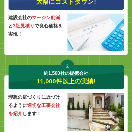
大幅にコストダウン!
建設会社の
マージン削減
と
3社見積り
で良心価格を
実現！
2
約1,500社の提携会社
11,000件以上の実績!
理想の庭づくりに近づけ
るように
適切な工事会社
を紹介
します！