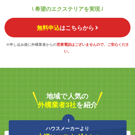
\ 希望のエクステリアを実現 /
無料申込
はこちらから
※申し込み後に外構業者からの
営業電話はございませんので、ご安心くださ
い。
地域で人気の
外構業者3社
を紹介
1
ハウスメーカーより