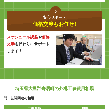
3
安心サポート
価格交渉もお任せ!
スケジュール調整
や
価格
交渉
も代わりにサポート
します！
埼玉県大里郡寄居町の外構工事費用相場
門・玄関関連の相場
工事箇所
相場