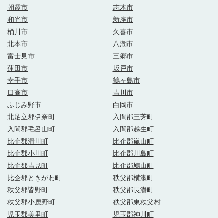
朝霞市
志木市
和光市
新座市
桶川市
久喜市
北本市
八潮市
富士見市
三郷市
蓮田市
坂戸市
幸手市
鶴ヶ島市
日高市
吉川市
ふじみ野市
白岡市
北足立郡伊奈町
入間郡三芳町
入間郡毛呂山町
入間郡越生町
比企郡滑川町
比企郡嵐山町
比企郡小川町
比企郡川島町
比企郡吉見町
比企郡鳩山町
比企郡ときがわ町
秩父郡横瀬町
秩父郡皆野町
秩父郡長瀞町
秩父郡小鹿野町
秩父郡東秩父村
児玉郡美里町
児玉郡神川町