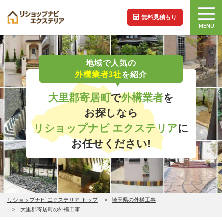
無料見積もり
MENU
地域で人気の
外構業者3社
を紹介
大里郡寄居町
で
外構業者
を
お探しなら
リショップナビ エクステリア
に
お任せください!
リショップナビ エクステリア トップ
埼玉県の外構工事
大里郡寄居町の外構工事