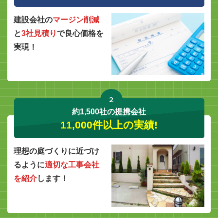
建設会社の
マージン削減
と
3社見積り
で良心価格を
実現！
2
約1,500社の提携会社
11,000件以上の実績!
理想の庭づくりに近づけ
るように
適切な工事会社
を紹介
します！