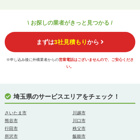
\ お探しの業者がきっと見つかる /
まずは
3社見積もり
から
※申し込み後に外構業者からの
営業電話はございませんので、ご安心くださ
い。
埼玉県のサービスエリアをチェック！
さいたま市
川越市
熊谷市
川口市
行田市
秩父市
所沢市
飯能市