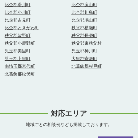
比企郡滑川町
比企郡嵐山町
比企郡小川町
比企郡川島町
比企郡吉見町
比企郡鳩山町
比企郡ときがわ町
秩父郡横瀬町
秩父郡皆野町
秩父郡長瀞町
秩父郡小鹿野町
秩父郡東秩父村
児玉郡美里町
児玉郡神川町
児玉郡上里町
大里郡寄居町
南埼玉郡宮代町
北葛飾郡杉戸町
北葛飾郡松伏町
対応エリア
地域ごとの相談例なども掲載しております。