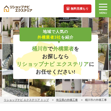
無料見積もり
MENU
地域で人気の
外構業者3社
を紹介
桶川市
で
外構業者
を
お探しなら
リショップナビ エクステリア
に
お任せください!
リショップナビ エクステリア トップ
埼玉県の外構工事
桶川市の外構工事