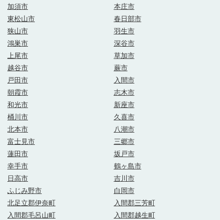
加須市
本庄市
東松山市
春日部市
狭山市
羽生市
鴻巣市
深谷市
上尾市
草加市
越谷市
蕨市
戸田市
入間市
朝霞市
志木市
和光市
新座市
桶川市
久喜市
北本市
八潮市
富士見市
三郷市
蓮田市
坂戸市
幸手市
鶴ヶ島市
日高市
吉川市
ふじみ野市
白岡市
北足立郡伊奈町
入間郡三芳町
入間郡毛呂山町
入間郡越生町