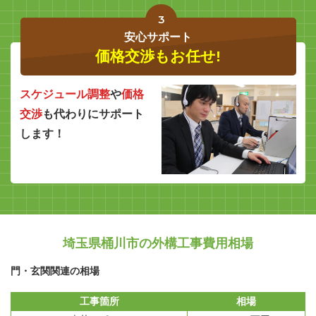
3
安心サポート
価格交渉もお任せ!
スケジュール調整
や
価格
交渉
も代わりにサポート
します！
埼玉県桶川市の外構工事費用相場
門・玄関関連の相場
工事箇所
相場