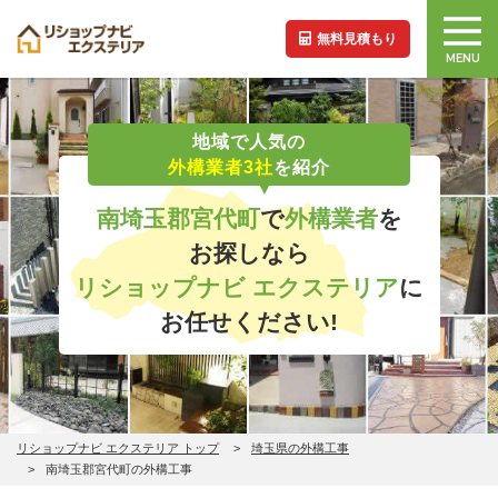
無料見積もり
MENU
地域で人気の
外構業者3社
を紹介
南埼玉郡宮代町
で
外構業者
を
お探しなら
リショップナビ エクステリア
に
お任せください!
リショップナビ エクステリア トップ
埼玉県の外構工事
南埼玉郡宮代町の外構工事