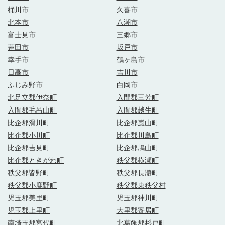
桶川市
久喜市
北本市
八潮市
富士見市
三郷市
蓮田市
坂戸市
幸手市
鶴ヶ島市
日高市
吉川市
ふじみ野市
白岡市
北足立郡伊奈町
入間郡三芳町
入間郡毛呂山町
入間郡越生町
比企郡滑川町
比企郡嵐山町
比企郡小川町
比企郡川島町
比企郡吉見町
比企郡鳩山町
比企郡ときがわ町
秩父郡横瀬町
秩父郡皆野町
秩父郡長瀞町
秩父郡小鹿野町
秩父郡東秩父村
児玉郡美里町
児玉郡神川町
児玉郡上里町
大里郡寄居町
南埼玉郡宮代町
北葛飾郡杉戸町