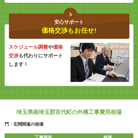
3
安心サポート
価格交渉もお任せ!
スケジュール調整
や
価格
交渉
も代わりにサポート
します！
埼玉県南埼玉郡宮代町の外構工事費用相場
門・玄関関連の相場
工事箇所
相場