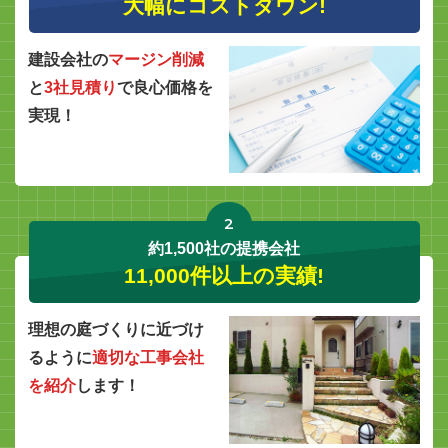
大幅にコストダウン!
建設会社の
マージン削減
と
3社見積り
で良心価格を
実現！
2
約1,500社の提携会社
11,000件以上の実績!
理想の庭づくりに近づけ
るように
適切な工事会社
を紹介
します！