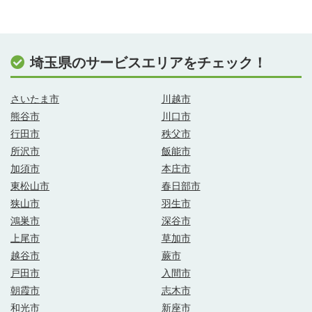
埼玉県のサービスエリアをチェック！
さいたま市
川越市
熊谷市
川口市
行田市
秩父市
所沢市
飯能市
加須市
本庄市
東松山市
春日部市
狭山市
羽生市
鴻巣市
深谷市
上尾市
草加市
越谷市
蕨市
戸田市
入間市
朝霞市
志木市
和光市
新座市