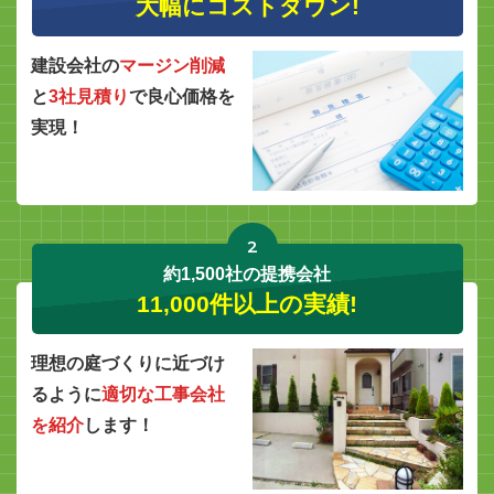
大幅にコストダウン!
建設会社の
マージン削減
と
3社見積り
で良心価格を
実現！
2
約1,500社の提携会社
11,000件以上の実績!
理想の庭づくりに近づけ
るように
適切な工事会社
を紹介
します！