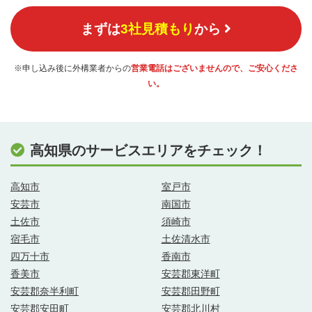
まずは
3社見積もり
から
※申し込み後に外構業者からの
営業電話はございませんので、ご安心くださ
い。
高知県のサービスエリアをチェック！
高知市
室戸市
安芸市
南国市
土佐市
須崎市
宿毛市
土佐清水市
四万十市
香南市
香美市
安芸郡東洋町
安芸郡奈半利町
安芸郡田野町
安芸郡安田町
安芸郡北川村