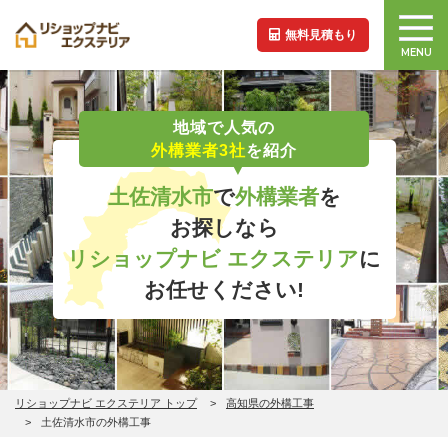
無料見積もり
MENU
地域で人気の
外構業者3社
を紹介
土佐清水市
で
外構業者
を
お探しなら
リショップナビ エクステリア
に
お任せください!
リショップナビ エクステリア トップ
高知県の外構工事
土佐清水市の外構工事