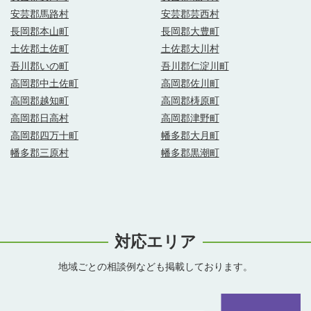
安芸郡馬路村
安芸郡芸西村
長岡郡本山町
長岡郡大豊町
土佐郡土佐町
土佐郡大川村
吾川郡いの町
吾川郡仁淀川町
高岡郡中土佐町
高岡郡佐川町
高岡郡越知町
高岡郡梼原町
高岡郡日高村
高岡郡津野町
高岡郡四万十町
幡多郡大月町
幡多郡三原村
幡多郡黒潮町
対応エリア
地域ごとの相談例なども掲載しております。