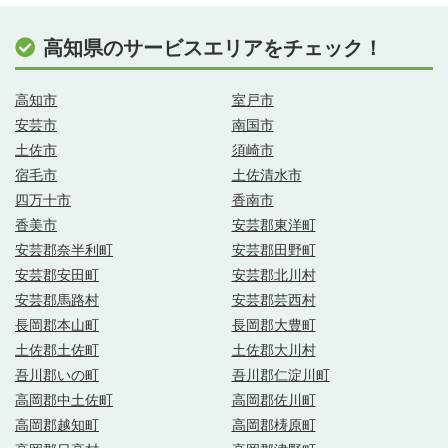
高知県のサービスエリアをチェック！
高知市
室戸市
安芸市
南国市
土佐市
須崎市
宿毛市
土佐清水市
四万十市
香南市
香美市
安芸郡東洋町
安芸郡奈半利町
安芸郡田野町
安芸郡安田町
安芸郡北川村
安芸郡馬路村
安芸郡芸西村
長岡郡本山町
長岡郡大豊町
土佐郡土佐町
土佐郡大川村
吾川郡いの町
吾川郡仁淀川町
高岡郡中土佐町
高岡郡佐川町
高岡郡越知町
高岡郡梼原町