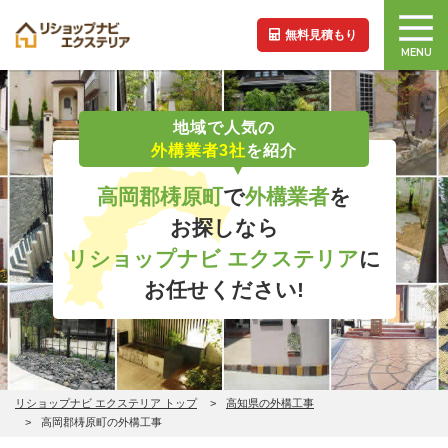
無料見積もり
MENU
地域で人気の
外構業者3社
を紹介
高岡郡梼原町
で
外構業者
を
お探しなら
リショップナビ エクステリア
に
お任せください!
リショップナビ エクステリア トップ
高知県の外構工事
高岡郡梼原町の外構工事