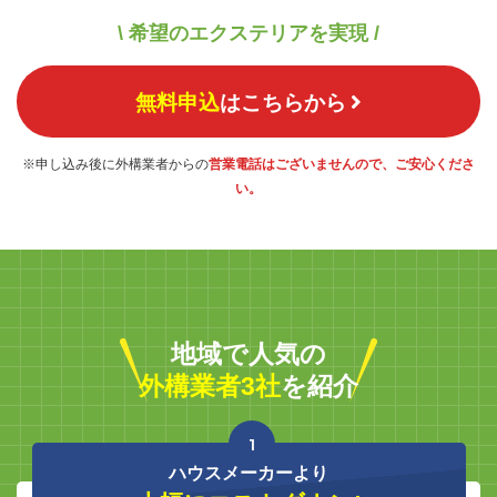
\ 希望のエクステリアを実現 /
無料申込
はこちらから
※申し込み後に外構業者からの
営業電話はございませんので、ご安心くださ
い。
地域で人気の
外構業者3社
を紹介
1
ハウスメーカーより