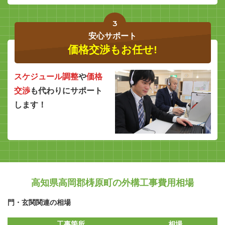
3
安心サポート
価格交渉もお任せ!
スケジュール調整
や
価格
交渉
も代わりにサポート
します！
高知県高岡郡梼原町の外構工事費用相場
門・玄関関連の相場
工事箇所
相場