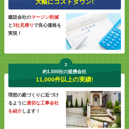
大幅にコストダウン!
建設会社の
マージン削減
と
3社見積り
で良心価格を
実現！
2
約1,500社の提携会社
11,000件以上の実績!
理想の庭づくりに近づけ
るように
適切な工事会社
を紹介
します！