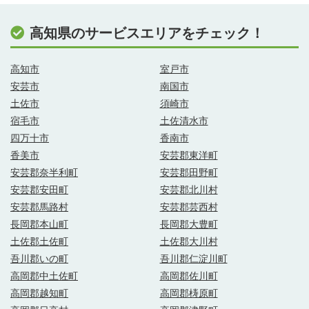
高知県のサービスエリアをチェック！
高知市
室戸市
安芸市
南国市
土佐市
須崎市
宿毛市
土佐清水市
四万十市
香南市
香美市
安芸郡東洋町
安芸郡奈半利町
安芸郡田野町
安芸郡安田町
安芸郡北川村
安芸郡馬路村
安芸郡芸西村
長岡郡本山町
長岡郡大豊町
土佐郡土佐町
土佐郡大川村
吾川郡いの町
吾川郡仁淀川町
高岡郡中土佐町
高岡郡佐川町
高岡郡越知町
高岡郡梼原町