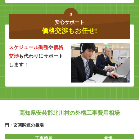
3
安心サポート
価格交渉もお任せ!
スケジュール調整
や
価格
交渉
も代わりにサポート
します！
高知県安芸郡北川村の外構工事費用相場
門・玄関関連の相場
工事箇所
相場