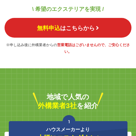
\ 希望のエクステリアを実現 /
無料申込
はこちらから
※申し込み後に外構業者からの
営業電話はございませんので、ご安心くださ
い。
地域で人気の
外構業者3社
を紹介
1
ハウスメーカーより