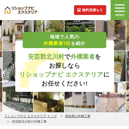
無料見積もり
MENU
地域で人気の
外構業者3社
を紹介
安芸郡北川村
で
外構業者
を
お探しなら
リショップナビ エクステリア
に
お任せください!
リショップナビ エクステリア トップ
高知県の外構工事
安芸郡北川村の外構工事