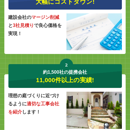
大幅にコストダウン!
建設会社の
マージン削減
と
3社見積り
で良心価格を
実現！
2
約1,500社の提携会社
11,000件以上の実績!
理想の庭づくりに近づけ
るように
適切な工事会社
を紹介
します！