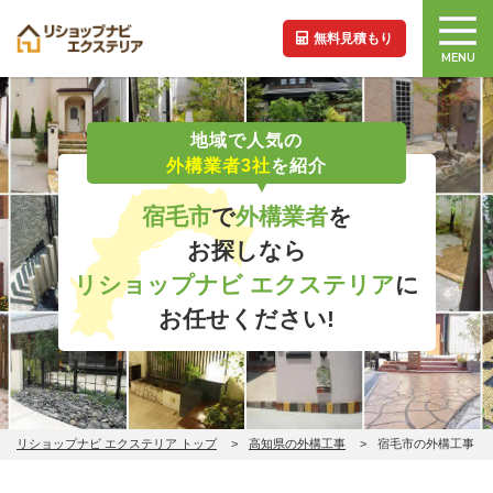
無料見積もり
MENU
地域で人気の
外構業者3社
を紹介
宿毛市
で
外構業者
を
お探しなら
リショップナビ エクステリア
に
お任せください!
リショップナビ エクステリア トップ
高知県の外構工事
宿毛市の外構工事