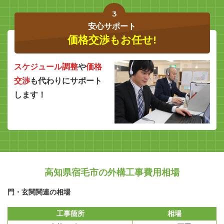
3
安心サポート
価格交渉もお任せ!
スケジュール調整
や
価格
交渉
も代わりにサポート
します！
高知県宿毛市の外構工事費用相場
門・玄関関連の相場
工事箇所
相場