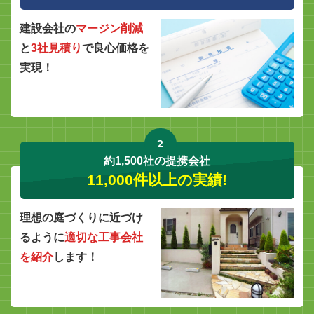
建設会社の
マージン削減
と
3社見積り
で良心価格を
実現！
2
約1,500社の提携会社
11,000件以上の実績!
理想の庭づくりに近づけ
るように
適切な工事会社
を紹介
します！