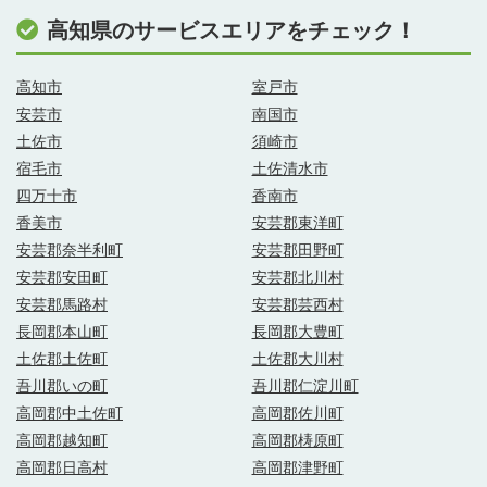
高知県のサービスエリアをチェック！
高知市
室戸市
安芸市
南国市
土佐市
須崎市
宿毛市
土佐清水市
四万十市
香南市
香美市
安芸郡東洋町
安芸郡奈半利町
安芸郡田野町
安芸郡安田町
安芸郡北川村
安芸郡馬路村
安芸郡芸西村
長岡郡本山町
長岡郡大豊町
土佐郡土佐町
土佐郡大川村
吾川郡いの町
吾川郡仁淀川町
高岡郡中土佐町
高岡郡佐川町
高岡郡越知町
高岡郡梼原町
高岡郡日高村
高岡郡津野町