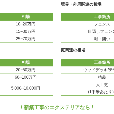
境界・外周関連の相場
相場
工事箇所
10~20万円
フェンス
15~30万円
目隠しフェン
25~70万円
堀・囲い
庭関連の相場
相場
工事箇所
20~50万円
ウッドデッキ/テ
60~100万円
植栽
人工芝
5,000~10,000円
(1平米あたり
\ 新築工事のエクステリアなら /