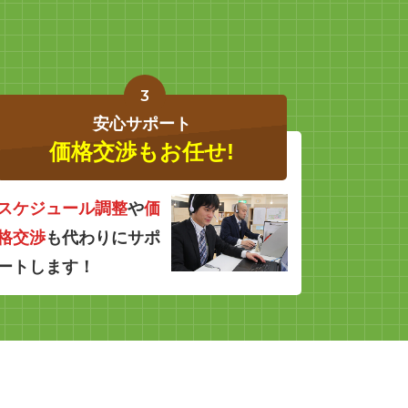
3
安心サポート
価格交渉もお任せ!
スケジュール調整
や
価
格交渉
も代わりにサポ
ートします！