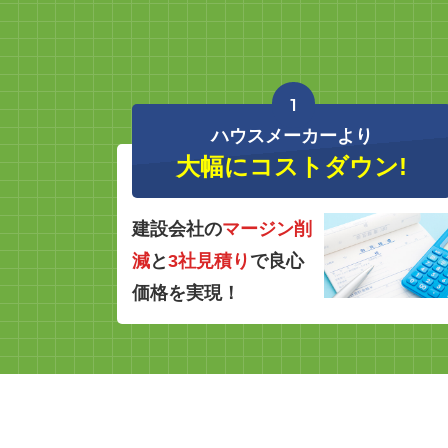
1
ハウスメーカーより
大幅にコストダウン!
建設会社の
マージン削
減
と
3社見積り
で良心
価格を実現！