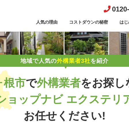
0120
人気の理由
コストダウンの秘密
はじ
地域で人気の
外構業者3社
を紹介
ヶ根市
で
外構業者
を
お探し
ショップナビ エクステリ
お任せください!