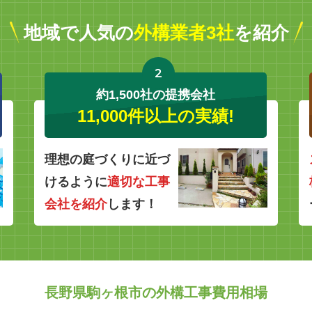
地域で人気の
外構業者3社
を紹介
2
約1,500社の提携会社
11,000件以上の実績!
理想の庭づくりに近づ
けるように
適切な工事
会社を紹介
します！
長野県駒ヶ根市の外構工事費用相場