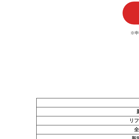
※申
リフ
全
新