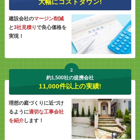
大幅にコストダウン!
建設会社の
マージン削減
と
3社見積り
で良心価格を
実現！
2
約1,500社の提携会社
11,000件以上の実績!
理想の庭づくりに近づけ
るように
適切な工事会社
を紹介
します！