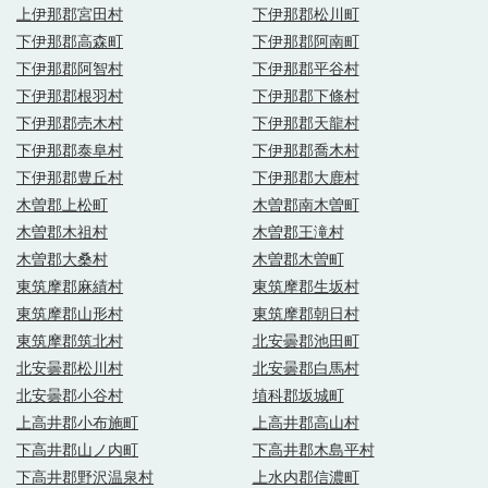
上伊那郡宮田村
下伊那郡松川町
下伊那郡高森町
下伊那郡阿南町
下伊那郡阿智村
下伊那郡平谷村
下伊那郡根羽村
下伊那郡下條村
下伊那郡売木村
下伊那郡天龍村
下伊那郡泰阜村
下伊那郡喬木村
下伊那郡豊丘村
下伊那郡大鹿村
木曽郡上松町
木曽郡南木曽町
木曽郡木祖村
木曽郡王滝村
木曽郡大桑村
木曽郡木曽町
東筑摩郡麻績村
東筑摩郡生坂村
東筑摩郡山形村
東筑摩郡朝日村
東筑摩郡筑北村
北安曇郡池田町
北安曇郡松川村
北安曇郡白馬村
北安曇郡小谷村
埴科郡坂城町
上高井郡小布施町
上高井郡高山村
下高井郡山ノ内町
下高井郡木島平村
下高井郡野沢温泉村
上水内郡信濃町