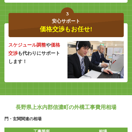
3
安心サポート
価格交渉もお任せ!
スケジュール調整
や
価格
交渉
も代わりにサポート
します！
長野県上水内郡信濃町の外構工事費用相場
門・玄関関連の相場
工事箇所
相場