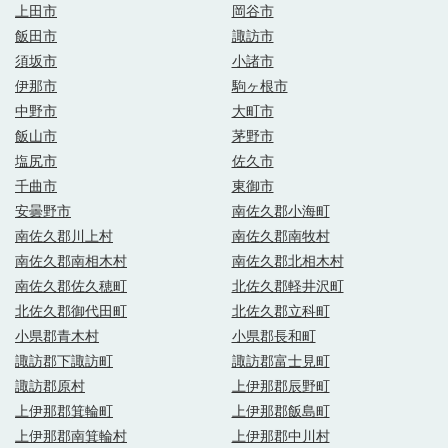
上田市
岡谷市
飯田市
諏訪市
須坂市
小諸市
伊那市
駒ヶ根市
中野市
大町市
飯山市
茅野市
塩尻市
佐久市
千曲市
東御市
安曇野市
南佐久郡小海町
南佐久郡川上村
南佐久郡南牧村
南佐久郡南相木村
南佐久郡北相木村
南佐久郡佐久穂町
北佐久郡軽井沢町
北佐久郡御代田町
北佐久郡立科町
小県郡青木村
小県郡長和町
諏訪郡下諏訪町
諏訪郡富士見町
諏訪郡原村
上伊那郡辰野町
上伊那郡箕輪町
上伊那郡飯島町
上伊那郡南箕輪村
上伊那郡中川村