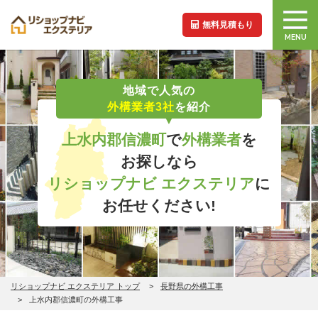
無料見積もり
MENU
地域で人気の
外構業者3社
を紹介
上水内郡信濃町
で
外構業者
を
お探しなら
リショップナビ エクステリア
に
お任せください!
リショップナビ エクステリア トップ
長野県の外構工事
上水内郡信濃町の外構工事