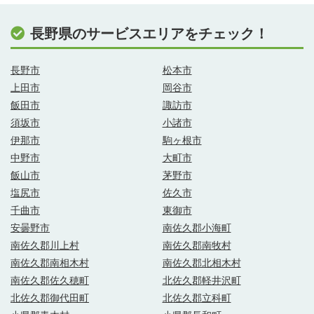
長野県のサービスエリアをチェック！
長野市
松本市
上田市
岡谷市
飯田市
諏訪市
須坂市
小諸市
伊那市
駒ヶ根市
中野市
大町市
飯山市
茅野市
塩尻市
佐久市
千曲市
東御市
安曇野市
南佐久郡小海町
南佐久郡川上村
南佐久郡南牧村
南佐久郡南相木村
南佐久郡北相木村
南佐久郡佐久穂町
北佐久郡軽井沢町
北佐久郡御代田町
北佐久郡立科町