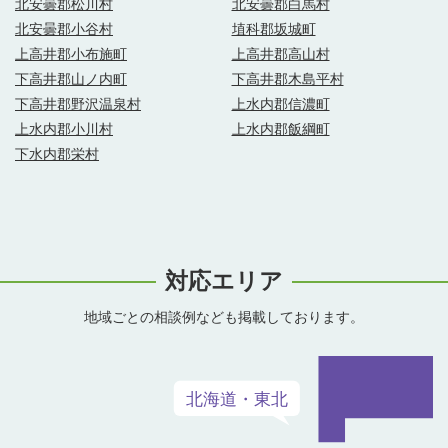
北安曇郡松川村
北安曇郡白馬村
北安曇郡小谷村
埴科郡坂城町
上高井郡小布施町
上高井郡高山村
下高井郡山ノ内町
下高井郡木島平村
下高井郡野沢温泉村
上水内郡信濃町
上水内郡小川村
上水内郡飯綱町
下水内郡栄村
対応エリア
地域ごとの相談例なども掲載しております。