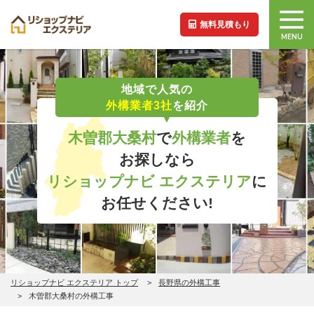
無料見積もり
MENU
地域で人気の
外構業者3社
を紹介
木曽郡大桑村
で
外構業者
を
お探しなら
リショップナビ エクステリア
に
お任せください!
リショップナビ エクステリア トップ
長野県の外構工事
木曽郡大桑村の外構工事