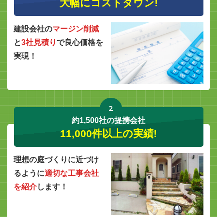
大幅にコストダウン!
建設会社の
マージン削減
と
3社見積り
で良心価格を
実現！
2
約1,500社の提携会社
11,000件以上の実績!
理想の庭づくりに近づけ
るように
適切な工事会社
を紹介
します！