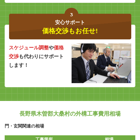
3
安心サポート
価格交渉もお任せ!
スケジュール調整
や
価格
交渉
も代わりにサポート
します！
長野県木曽郡大桑村の外構工事費用相場
門・玄関関連の相場
工事箇所
相場