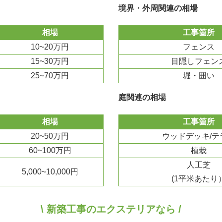
境界・外周関連の相場
相場
工事箇所
10~20万円
フェンス
15~30万円
目隠しフェン
25~70万円
堀・囲い
庭関連の相場
相場
工事箇所
20~50万円
ウッドデッキ/テ
60~100万円
植栽
人工芝
5,000~10,000円
(1平米あたり
\ 新築工事のエクステリアなら /