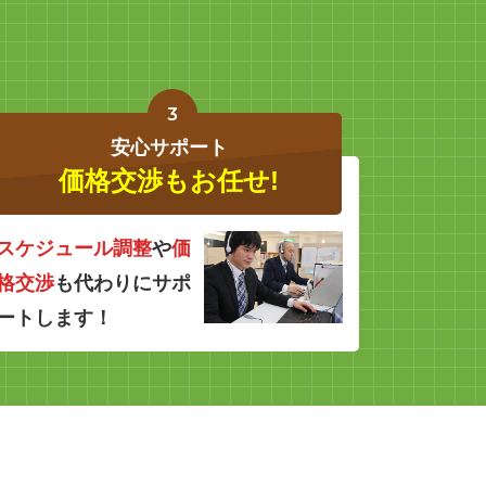
3
安心サポート
価格交渉もお任せ!
スケジュール調整
や
価
格交渉
も代わりにサポ
ートします！