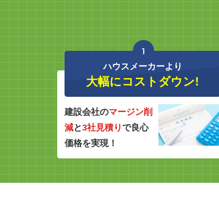
1
ハウスメーカーより
大幅にコストダウン!
建設会社の
マージン削
減
と
3社見積り
で良心
価格を実現！