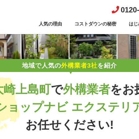
0120
人気の理由
コストダウンの秘密
はじ
地域で人気の
外構業者3社
を紹介
大崎上島町
で
外構業者
を
お
ショップナビ エクステリ
お任せください!