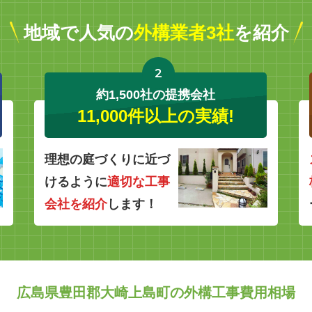
地域で人気の
外構業者3社
を紹介
2
約1,500社の提携会社
11,000件以上の実績!
理想の庭づくりに近づ
けるように
適切な工事
会社を紹介
します！
広島県豊田郡大崎上島町の外構工事費用相場