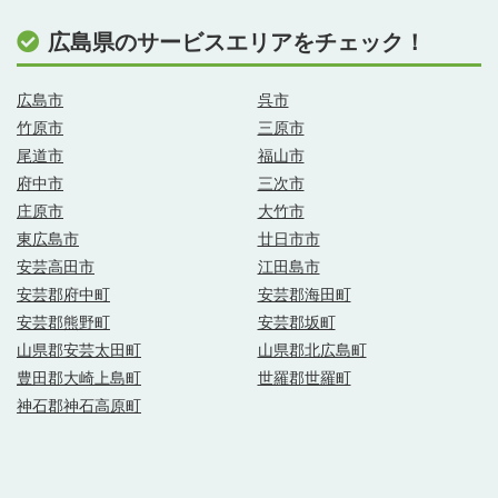
広島県のサービスエリアをチェック！
広島市
呉市
竹原市
三原市
尾道市
福山市
府中市
三次市
庄原市
大竹市
東広島市
廿日市市
安芸高田市
江田島市
安芸郡府中町
安芸郡海田町
安芸郡熊野町
安芸郡坂町
山県郡安芸太田町
山県郡北広島町
豊田郡大崎上島町
世羅郡世羅町
神石郡神石高原町