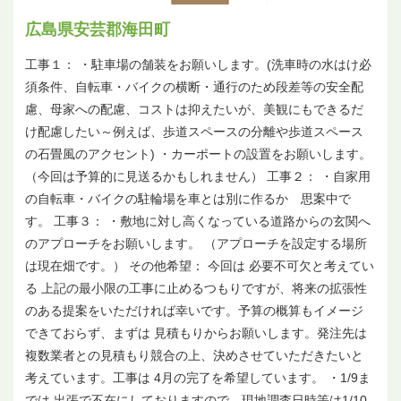
広島県安芸郡海田町
工事１： ・駐車場の舗装をお願いします。(洗車時の水はけ必
須条件、自転車・バイクの横断・通行のため段差等の安全配
慮、母家への配慮、コストは抑えたいが、美観にもできるだ
け配慮したい～例えば、歩道スペースの分離や歩道スペース
の石畳風のアクセント) ・カーポートの設置をお願いします。
（今回は予算的に見送るかもしれません） 工事２： ・自家用
の自転車・バイクの駐輪場を車とは別に作るか 思案中で
す。 工事３： ・敷地に対し高くなっている道路からの玄関へ
のアプローチをお願いします。 （アプローチを設定する場所
は現在畑です。） その他希望： 今回は 必要不可欠と考えてい
る 上記の最小限の工事に止めるつもりですが、将来の拡張性
のある提案をいただければ幸いです。予算の概算もイメージ
できておらず、まずは 見積もりからお願いします。発注先は
複数業者との見積もり競合の上、決めさせていただきたいと
考えています。工事は 4月の完了を希望しています。 ・1/9ま
では 出張で不在にしておりますので、現地調査日時等は1/10