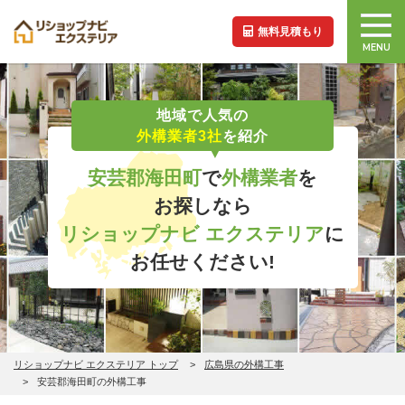
無料見積もり
MENU
地域で人気の
外構業者3社
を紹介
安芸郡海田町
で
外構業者
を
お探しなら
リショップナビ エクステリア
に
お任せください!
リショップナビ エクステリア トップ
広島県の外構工事
安芸郡海田町の外構工事