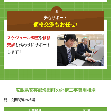
3
安心サポート
価格交渉もお任せ!
スケジュール調整
や
価格
交渉
も代わりにサポート
します！
広島県安芸郡海田町の外構工事費用相場
門・玄関関連の相場
工事箇所
相場