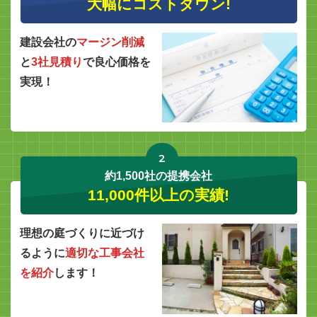
大幅にコストダウン!
建設会社の
マージン削減
と
3社見積り
で良心価格を
実現！
2
約1,500社の提携会社
11,000件以上の実績!
理想の庭づくりに近づけ
るように
適切な工事会社
を紹介
します！