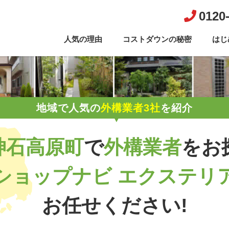
0120
人気の理由
コストダウンの秘密
はじ
地域で人気の
外構業者3社
を紹介
神石高原町
で
外構業者
を
お
ショップナビ エクステリ
お任せください!