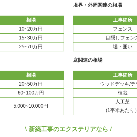
境界・外周関連の相場
相場
工事箇所
10~20万円
フェンス
15~30万円
目隠しフェン
25~70万円
堀・囲い
庭関連の相場
相場
工事箇所
20~50万円
ウッドデッキ/テ
60~100万円
植栽
人工芝
5,000~10,000円
(1平米あたり
\ 新築工事のエクステリアなら /