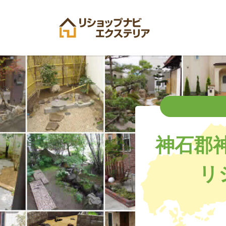
神石郡
リ