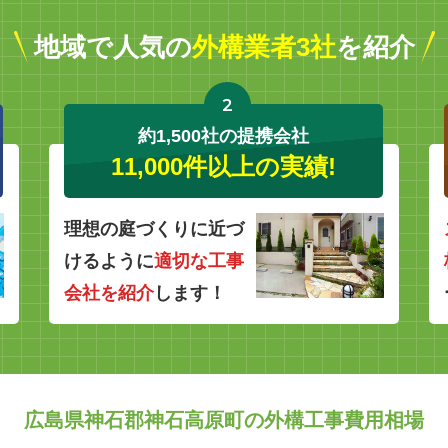
地域で人気の
外構業者3社
を紹介
2
約1,500社の提携会社
11,000件以上の実績!
理想の庭づくりに近づ
けるように
適切な工事
会社を紹介
します！
広島県神石郡神石高原町の外構工事費用相場