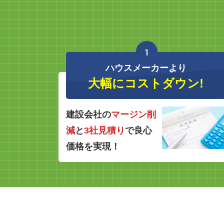
1
ハウスメーカーより
大幅にコストダウン!
建設会社の
マージン削
減
と
3社見積り
で良心
価格を実現！