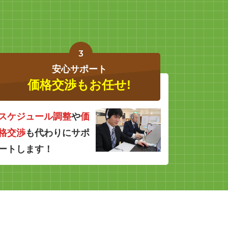
3
安心サポート
価格交渉もお任せ!
スケジュール調整
や
価
格交渉
も代わりにサポ
ートします！