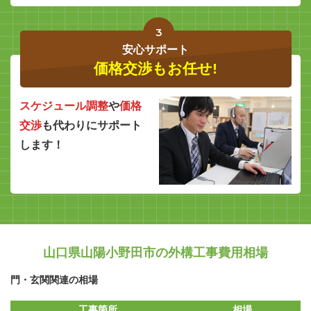
3
安心サポート
価格交渉もお任せ!
スケジュール調整
や
価格
交渉
も代わりにサポート
します！
山口県山陽小野田市の外構工事費用相場
門・玄関関連の相場
工事箇所
相場