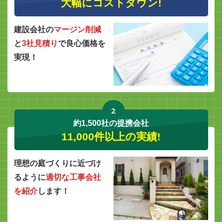
大幅にコストダウン!
建設会社の
マージン削減
と
3社見積り
で良心価格を
実現！
2
約1,500社の提携会社
11,000件以上の実績!
理想の庭づくりに近づけ
るように
適切な工事会社
を紹介
します！