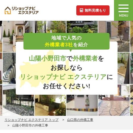
無料見積もり
MENU
地域で人気の
外構業者3社
を紹介
山陽小野田市
で
外構業者
を
お探しなら
リショップナビ エクステリア
に
お任せください!
リショップナビ エクステリア トップ
山口県の外構工事
山陽小野田市の外構工事