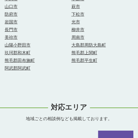
山口市
萩市
防府市
下松市
岩国市
光市
長門市
柳井市
美祢市
周南市
山陽小野田市
大島郡周防大島町
玖珂郡和木町
熊毛郡上関町
熊毛郡田布施町
熊毛郡平生町
阿武郡阿武町
対応エリア
地域ごとの相談例なども掲載しております。