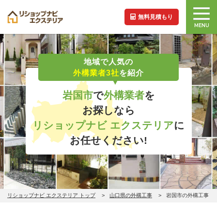
無料見積もり
MENU
地域で人気の
外構業者3社
を紹介
岩国市
で
外構業者
を
お探しなら
リショップナビ エクステリア
に
お任せください!
リショップナビ エクステリア トップ
山口県の外構工事
岩国市の外構工事