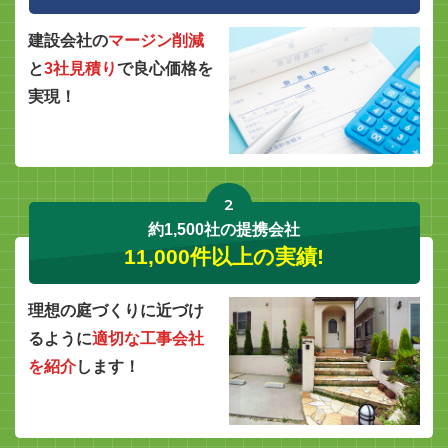
建設会社の
マージン削減
と
3社見積り
で良心価格を
実現！
2
約1,500社の提携会社
11,000件以上の実績!
理想の庭づくりに近づけ
るように
適切な工事会社
を紹介
します！