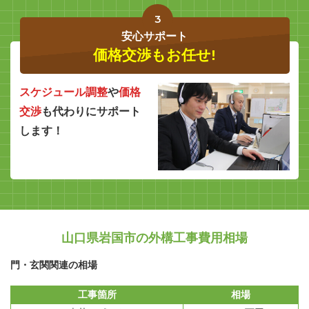
3
安心サポート
価格交渉もお任せ!
スケジュール調整
や
価格
交渉
も代わりにサポート
します！
山口県岩国市の外構工事費用相場
門・玄関関連の相場
工事箇所
相場