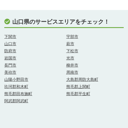
山口県のサービスエリアをチェック！
下関市
宇部市
山口市
萩市
防府市
下松市
岩国市
光市
長門市
柳井市
美祢市
周南市
山陽小野田市
大島郡周防大島町
玖珂郡和木町
熊毛郡上関町
熊毛郡田布施町
熊毛郡平生町
阿武郡阿武町