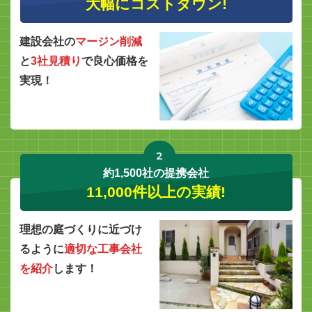
大幅にコストダウン!
建設会社の
マージン削減
と
3社見積り
で良心価格を
実現！
2
約1,500社の提携会社
11,000件以上の実績!
理想の庭づくりに近づけ
るように
適切な工事会社
を紹介
します！