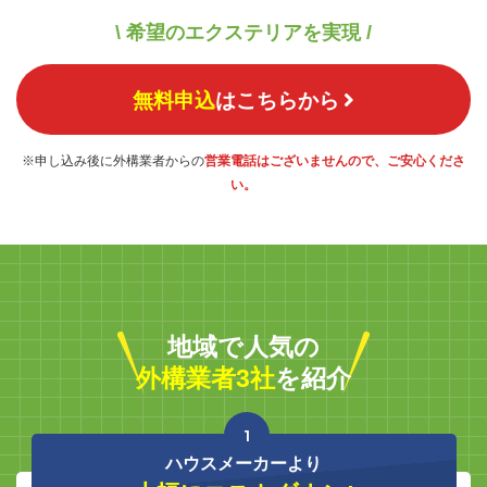
\ 希望のエクステリアを実現 /
無料申込
はこちらから
※申し込み後に外構業者からの
営業電話はございませんので、ご安心くださ
い。
地域で人気の
外構業者3社
を紹介
1
ハウスメーカーより