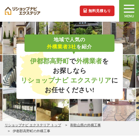
無料見積もり
MENU
地域で人気の
外構業者3社
を紹介
伊都郡高野町
で
外構業者
を
お探しなら
リショップナビ エクステリア
に
お任せください!
リショップナビ エクステリア トップ
和歌山県の外構工事
伊都郡高野町の外構工事