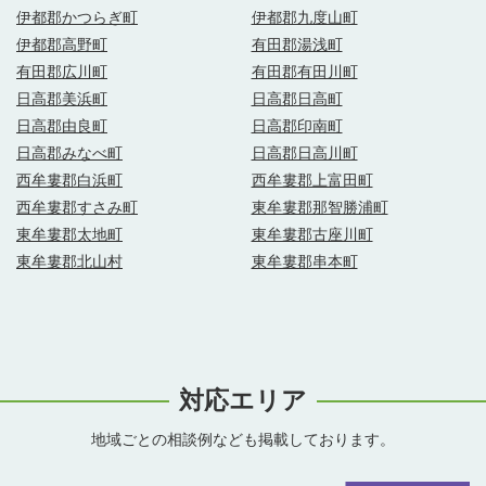
伊都郡かつらぎ町
伊都郡九度山町
伊都郡高野町
有田郡湯浅町
有田郡広川町
有田郡有田川町
日高郡美浜町
日高郡日高町
日高郡由良町
日高郡印南町
日高郡みなべ町
日高郡日高川町
西牟婁郡白浜町
西牟婁郡上富田町
西牟婁郡すさみ町
東牟婁郡那智勝浦町
東牟婁郡太地町
東牟婁郡古座川町
東牟婁郡北山村
東牟婁郡串本町
対応エリア
地域ごとの相談例なども掲載しております。