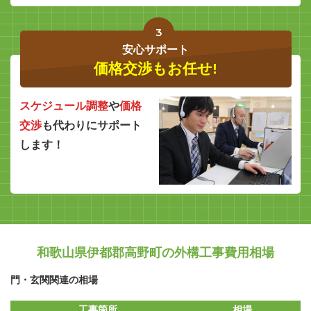
3
安心サポート
価格交渉もお任せ!
スケジュール調整
や
価格
交渉
も代わりにサポート
します！
和歌山県伊都郡高野町の外構工事費用相場
門・玄関関連の相場
工事箇所
相場