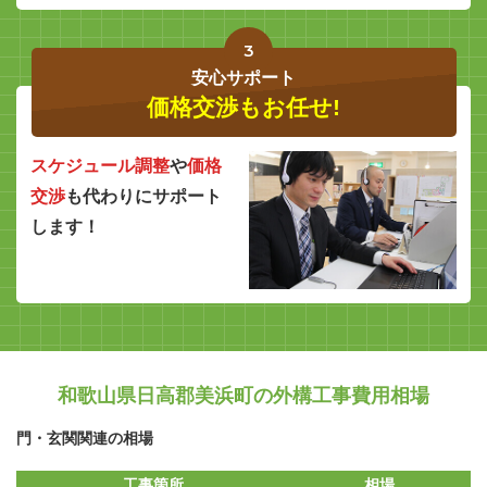
3
安心サポート
価格交渉もお任せ!
スケジュール調整
や
価格
交渉
も代わりにサポート
します！
和歌山県日高郡美浜町の外構工事費用相場
門・玄関関連の相場
工事箇所
相場