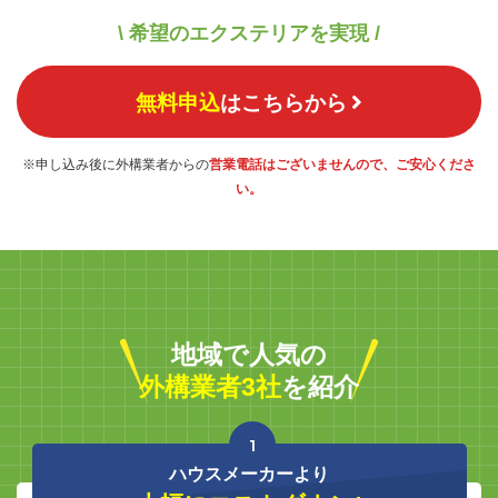
\ 希望のエクステリアを実現 /
無料申込
はこちらから
※申し込み後に外構業者からの
営業電話はございませんので、ご安心くださ
い。
地域で人気の
外構業者3社
を紹介
1
ハウスメーカーより