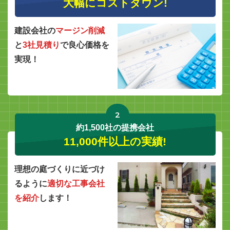
大幅にコストダウン!
建設会社の
マージン削減
と
3社見積り
で良心価格を
実現！
2
約1,500社の提携会社
11,000件以上の実績!
理想の庭づくりに近づけ
るように
適切な工事会社
を紹介
します！