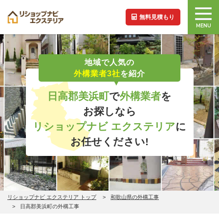
無料見積もり
MENU
地域で人気の
外構業者3社
を紹介
日高郡美浜町
で
外構業者
を
お探しなら
リショップナビ エクステリア
に
お任せください!
リショップナビ エクステリア トップ
和歌山県の外構工事
日高郡美浜町の外構工事