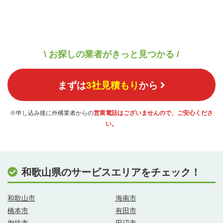
\ お探しの業者がきっと見つかる /
まずは
3社見積もり
から
※申し込み後に外構業者からの
営業電話はございませんので、ご安心くださ
い。
和歌山県のサービスエリアをチェック！
和歌山市
海南市
橋本市
有田市
御坊市
田辺市