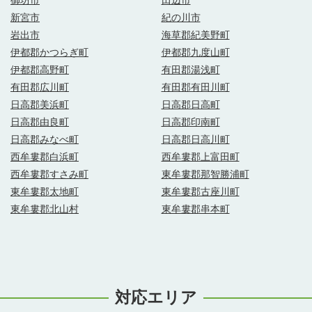
新宮市
紀の川市
岩出市
海草郡紀美野町
伊都郡かつらぎ町
伊都郡九度山町
伊都郡高野町
有田郡湯浅町
有田郡広川町
有田郡有田川町
日高郡美浜町
日高郡日高町
日高郡由良町
日高郡印南町
日高郡みなべ町
日高郡日高川町
西牟婁郡白浜町
西牟婁郡上富田町
西牟婁郡すさみ町
東牟婁郡那智勝浦町
東牟婁郡太地町
東牟婁郡古座川町
東牟婁郡北山村
東牟婁郡串本町
対応エリア