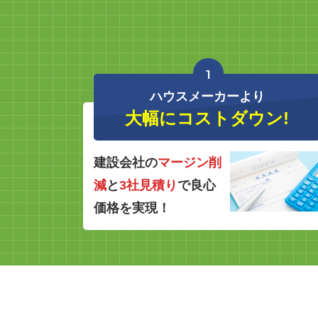
1
ハウスメーカーより
大幅にコストダウン!
建設会社の
マージン削
減
と
3社見積り
で良心
価格を実現！