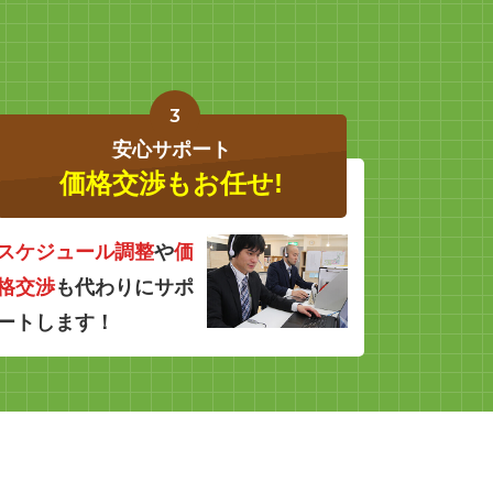
3
安心サポート
価格交渉もお任せ!
スケジュール調整
や
価
格交渉
も代わりにサポ
ートします！