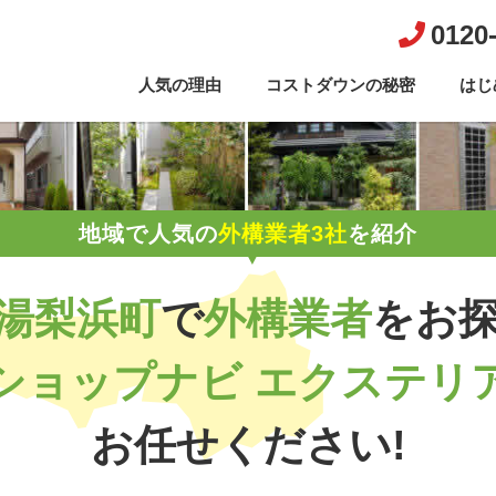
0120
人気の理由
コストダウンの秘密
はじ
地域で人気の
外構業者3社
を紹介
湯梨浜町
で
外構業者
を
お
ショップナビ エクステリ
お任せください!