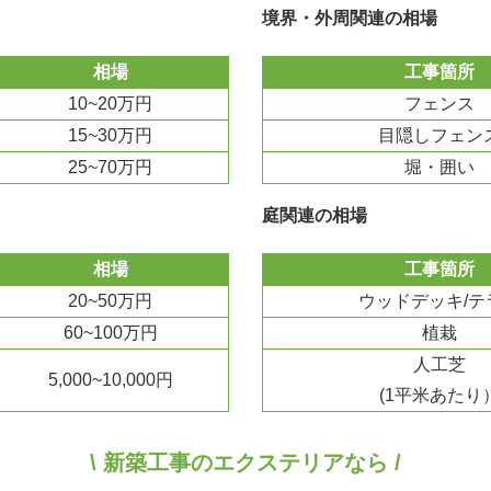
境界・外周関連の相場
相場
工事箇所
10~20万円
フェンス
15~30万円
目隠しフェン
25~70万円
堀・囲い
庭関連の相場
相場
工事箇所
20~50万円
ウッドデッキ/テ
60~100万円
植栽
人工芝
5,000~10,000円
(1平米あたり
\ 新築工事のエクステリアなら /