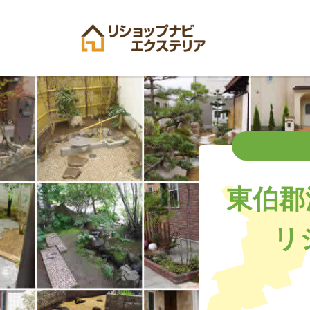
東伯郡
リ