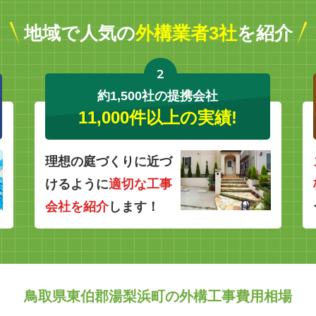
地域で人気の
外構業者3社
を紹介
2
約1,500社の提携会社
11,000件以上の実績!
理想の庭づくりに近づ
けるように
適切な工事
会社を紹介
します！
鳥取県東伯郡湯梨浜町の外構工事費用相場