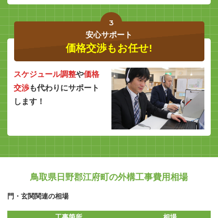
3
安心サポート
価格交渉もお任せ!
スケジュール調整
や
価格
交渉
も代わりにサポート
します！
鳥取県日野郡江府町の外構工事費用相場
門・玄関関連の相場
工事箇所
相場