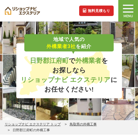
無料見積もり
MENU
地域で人気の
外構業者3社
を紹介
日野郡江府町
で
外構業者
を
お探しなら
リショップナビ エクステリア
に
お任せください!
リショップナビ エクステリア トップ
鳥取県の外構工事
日野郡江府町の外構工事