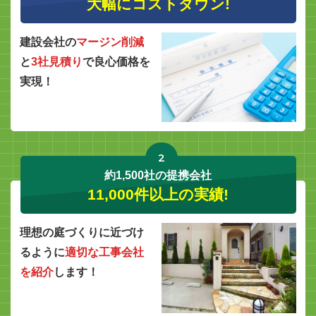
大幅にコストダウン!
建設会社の
マージン削減
と
3社見積り
で良心価格を
実現！
2
約1,500社の提携会社
11,000件以上の実績!
理想の庭づくりに近づけ
るように
適切な工事会社
を紹介
します！