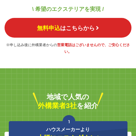
\ 希望のエクステリアを実現 /
無料申込
はこちらから
※申し込み後に外構業者からの
営業電話はございませんので、ご安心くださ
い。
地域で人気の
外構業者3社
を紹介
1
ハウスメーカーより