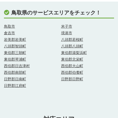
鳥取県のサービスエリアをチェック！
鳥取市
米子市
倉吉市
境港市
岩美郡岩美町
八頭郡若桜町
八頭郡智頭町
八頭郡八頭町
東伯郡三朝町
東伯郡湯梨浜町
東伯郡琴浦町
東伯郡北栄町
西伯郡日吉津村
西伯郡大山町
西伯郡南部町
西伯郡伯耆町
日野郡日南町
日野郡日野町
日野郡江府町