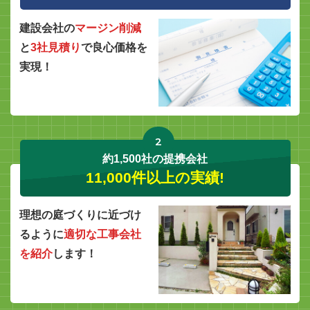
建設会社の
マージン削減
と
3社見積り
で良心価格を
実現！
2
約1,500社の提携会社
11,000件以上の実績!
理想の庭づくりに近づけ
るように
適切な工事会社
を紹介
します！