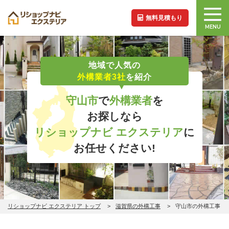
無料見積もり
MENU
地域で人気の
外構業者3社
を紹介
守山市
で
外構業者
を
お探しなら
リショップナビ エクステリア
に
お任せください!
リショップナビ エクステリア トップ
滋賀県の外構工事
守山市の外構工事