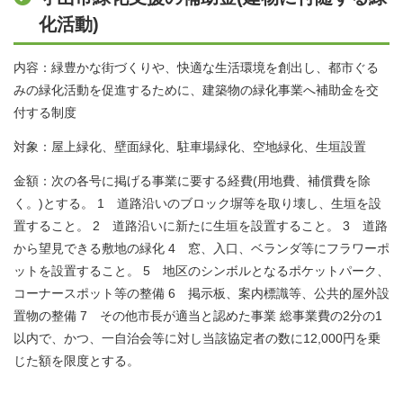
化活動)
内容：緑豊かな街づくりや、快適な生活環境を創出し、都市ぐる
みの緑化活動を促進するために、建築物の緑化事業へ補助金を交
付する制度
対象：屋上緑化、壁面緑化、駐車場緑化、空地緑化、生垣設置
金額：次の各号に掲げる事業に要する経費(用地費、補償費を除
く。)とする。 1 道路沿いのブロック塀等を取り壊し、生垣を設
置すること。 2 道路沿いに新たに生垣を設置すること。 3 道路
から望見できる敷地の緑化 4 窓、入口、ベランダ等にフラワーポ
ットを設置すること。 5 地区のシンボルとなるポケットパーク、
コーナースポット等の整備 6 掲示板、案内標識等、公共的屋外設
置物の整備 7 その他市長が適当と認めた事業 総事業費の2分の1
以内で、かつ、一自治会等に対し当該協定者の数に12,000円を乗
じた額を限度とする。