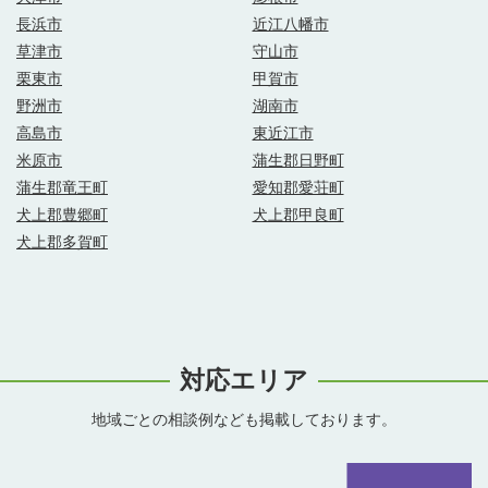
長浜市
近江八幡市
草津市
守山市
栗東市
甲賀市
野洲市
湖南市
高島市
東近江市
米原市
蒲生郡日野町
蒲生郡竜王町
愛知郡愛荘町
犬上郡豊郷町
犬上郡甲良町
犬上郡多賀町
対応エリア
地域ごとの相談例なども掲載しております。