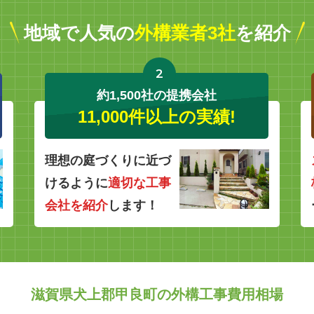
地域で人気の
外構業者3社
を紹介
2
約1,500社の提携会社
11,000件以上の実績!
理想の庭づくりに近づ
けるように
適切な工事
会社を紹介
します！
滋賀県犬上郡甲良町の外構工事費用相場