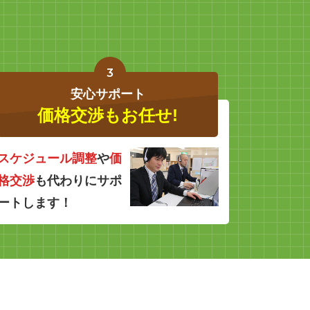
3
安心サポート
価格交渉もお任せ!
スケジュール調整
や
価
格交渉
も代わりにサポ
ートします！