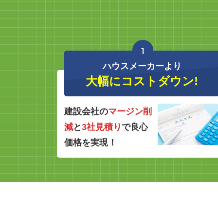
1
ハウスメーカーより
大幅にコストダウン!
建設会社の
マージン削
減
と
3社見積り
で良心
価格を実現！