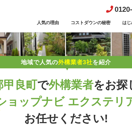
0120
人気の理由
コストダウンの秘密
はじ
地域で人気の
外構業者3社
を紹介
郡甲良町
で
外構業者
を
お探
ショップナビ エクステリ
お任せください!