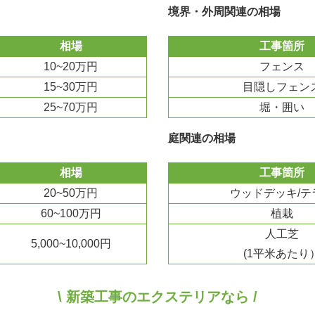
境界・外周関連の相場
相場
工事箇所
10~20万円
フェンス
15~30万円
目隠しフェン
25~70万円
堀・囲い
庭関連の相場
相場
工事箇所
20~50万円
ウッドデッキ/テ
60~100万円
植栽
人工芝
5,000~10,000円
(1平米あたり
\ 新築工事のエクステリアなら /