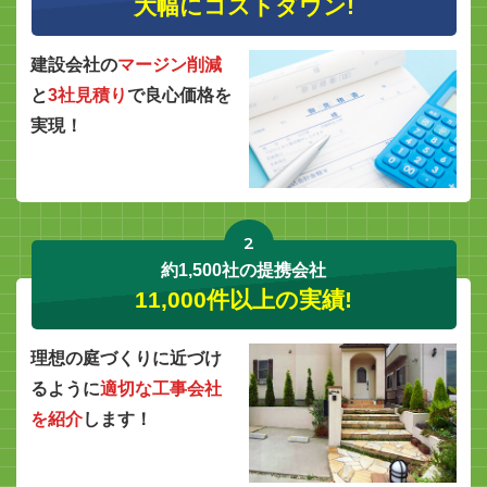
大幅にコストダウン!
建設会社の
マージン削減
と
3社見積り
で良心価格を
実現！
2
約1,500社の提携会社
11,000件以上の実績!
理想の庭づくりに近づけ
るように
適切な工事会社
を紹介
します！