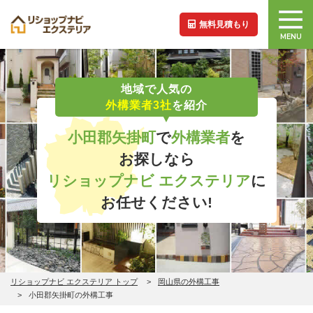
無料見積もり
MENU
地域で人気の
外構業者3社
を紹介
小田郡矢掛町
で
外構業者
を
お探しなら
リショップナビ エクステリア
に
お任せください!
リショップナビ エクステリア トップ
岡山県の外構工事
小田郡矢掛町の外構工事