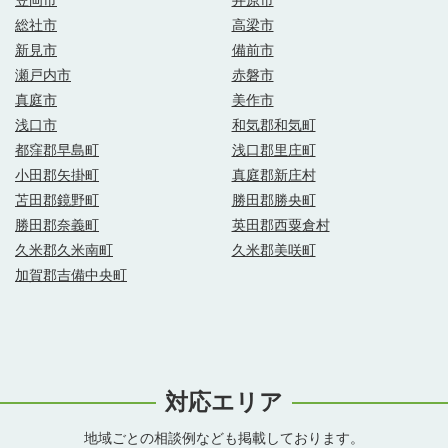
総社市
高梁市
新見市
備前市
瀬戸内市
赤磐市
真庭市
美作市
浅口市
和気郡和気町
都窪郡早島町
浅口郡里庄町
小田郡矢掛町
真庭郡新庄村
苫田郡鏡野町
勝田郡勝央町
勝田郡奈義町
英田郡西粟倉村
久米郡久米南町
久米郡美咲町
加賀郡吉備中央町
対応エリア
地域ごとの相談例なども掲載しております。