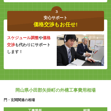
3
安心サポート
価格交渉もお任せ!
スケジュール調整
や
価格
交渉
も代わりにサポート
します！
岡山県小田郡矢掛町の外構工事費用相場
門・玄関関連の相場
工事箇所
相場