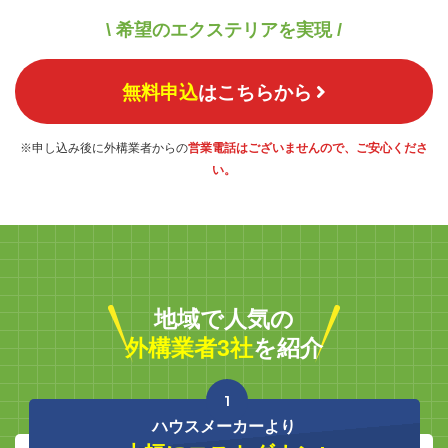
\ 希望のエクステリアを実現 /
無料申込
はこちらから
※申し込み後に外構業者からの
営業電話はございませんので、ご安心くださ
い。
地域で人気の
外構業者3社
を紹介
1
ハウスメーカーより