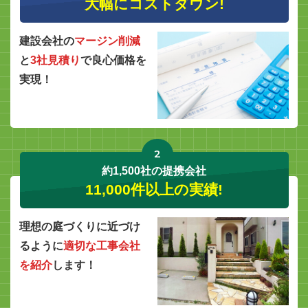
大幅にコストダウン!
建設会社の
マージン削減
と
3社見積り
で良心価格を
実現！
2
約1,500社の提携会社
11,000件以上の実績!
理想の庭づくりに近づけ
るように
適切な工事会社
を紹介
します！