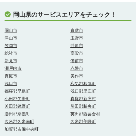
岡山県のサービスエリアをチェック！
岡山市
倉敷市
津山市
玉野市
笠岡市
井原市
総社市
高梁市
新見市
備前市
瀬戸内市
赤磐市
真庭市
美作市
浅口市
和気郡和気町
都窪郡早島町
浅口郡里庄町
小田郡矢掛町
真庭郡新庄村
苫田郡鏡野町
勝田郡勝央町
勝田郡奈義町
英田郡西粟倉村
久米郡久米南町
久米郡美咲町
加賀郡吉備中央町