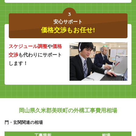
3
安心サポート
価格交渉もお任せ!
スケジュール調整
や
価格
交渉
も代わりにサポート
します！
岡山県久米郡美咲町の外構工事費用相場
門・玄関関連の相場
工事箇所
相場