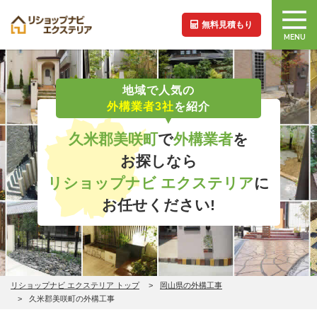
無料見積もり
MENU
地域で人気の
外構業者3社
を紹介
久米郡美咲町
で
外構業者
を
お探しなら
リショップナビ エクステリア
に
お任せください!
リショップナビ エクステリア トップ
岡山県の外構工事
久米郡美咲町の外構工事