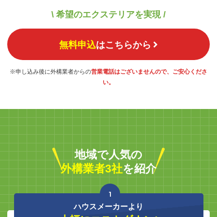
\ 希望のエクステリアを実現 /
無料申込
はこちらから
※申し込み後に外構業者からの
営業電話はございませんので、ご安心くださ
い。
地域で人気の
外構業者3社
を紹介
1
ハウスメーカーより