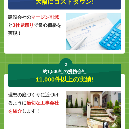
大幅にコストダウン!
建設会社の
マージン削減
と
3社見積り
で良心価格を
実現！
2
約1,500社の提携会社
11,000件以上の実績!
理想の庭づくりに近づけ
るように
適切な工事会社
を紹介
します！