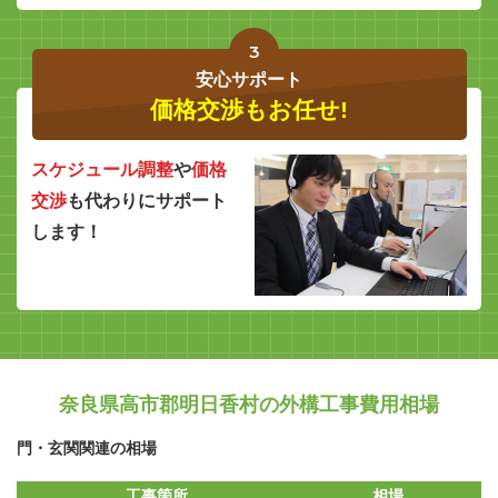
3
安心サポート
価格交渉もお任せ!
スケジュール調整
や
価格
交渉
も代わりにサポート
します！
奈良県高市郡明日香村の外構工事費用相場
門・玄関関連の相場
工事箇所
相場