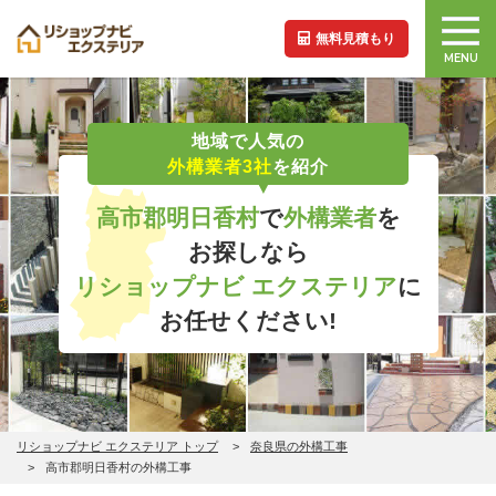
無料見積もり
MENU
地域で人気の
外構業者3社
を紹介
高市郡明日香村
で
外構業者
を
お探しなら
リショップナビ エクステリア
に
お任せください!
リショップナビ エクステリア トップ
奈良県の外構工事
高市郡明日香村の外構工事