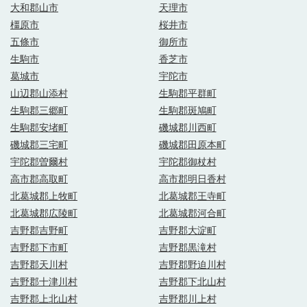
大和郡山市
天理市
橿原市
桜井市
五條市
御所市
生駒市
香芝市
葛城市
宇陀市
山辺郡山添村
生駒郡平群町
生駒郡三郷町
生駒郡斑鳩町
生駒郡安堵町
磯城郡川西町
磯城郡三宅町
磯城郡田原本町
宇陀郡曽爾村
宇陀郡御杖村
高市郡高取町
高市郡明日香村
北葛城郡上牧町
北葛城郡王寺町
北葛城郡広陵町
北葛城郡河合町
吉野郡吉野町
吉野郡大淀町
吉野郡下市町
吉野郡黒滝村
吉野郡天川村
吉野郡野迫川村
吉野郡十津川村
吉野郡下北山村
吉野郡上北山村
吉野郡川上村