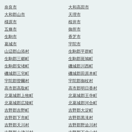
奈良市
大和高田市
大和郡山市
天理市
橿原市
桜井市
五條市
御所市
生駒市
香芝市
葛城市
宇陀市
山辺郡山添村
生駒郡平群町
生駒郡三郷町
生駒郡斑鳩町
生駒郡安堵町
磯城郡川西町
磯城郡三宅町
磯城郡田原本町
宇陀郡曽爾村
宇陀郡御杖村
高市郡高取町
高市郡明日香村
北葛城郡上牧町
北葛城郡王寺町
北葛城郡広陵町
北葛城郡河合町
吉野郡吉野町
吉野郡大淀町
吉野郡下市町
吉野郡黒滝村
吉野郡天川村
吉野郡野迫川村