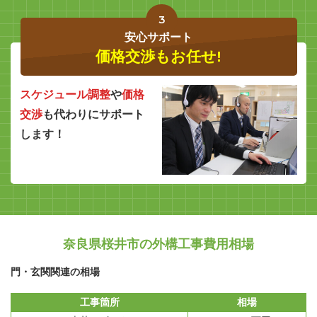
3
安心サポート
価格交渉もお任せ!
スケジュール調整
や
価格
交渉
も代わりにサポート
します！
奈良県桜井市の外構工事費用相場
門・玄関関連の相場
工事箇所
相場