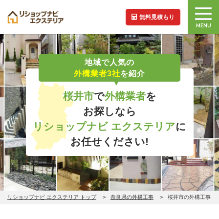
無料見積もり
MENU
地域で人気の
外構業者3社
を紹介
桜井市
で
外構業者
を
お探しなら
リショップナビ エクステリア
に
お任せください!
リショップナビ エクステリア トップ
奈良県の外構工事
桜井市の外構工事