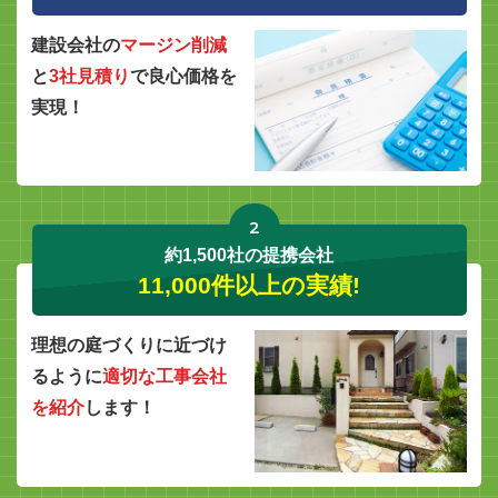
建設会社の
マージン削減
と
3社見積り
で良心価格を
実現！
2
約1,500社の提携会社
11,000件以上の実績!
理想の庭づくりに近づけ
るように
適切な工事会社
を紹介
します！