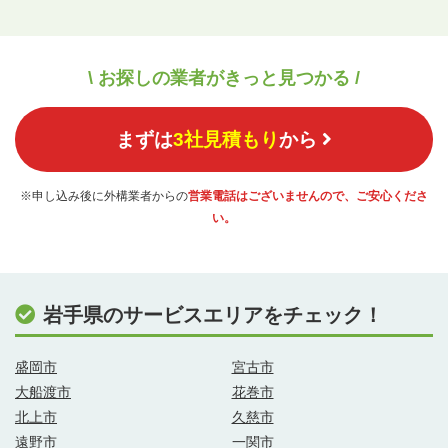
\ お探しの業者がきっと見つかる /
まずは
3社見積もり
から
※申し込み後に外構業者からの
営業電話はございませんので、ご安心くださ
い。
岩手県のサービスエリアをチェック！
盛岡市
宮古市
大船渡市
花巻市
北上市
久慈市
遠野市
一関市