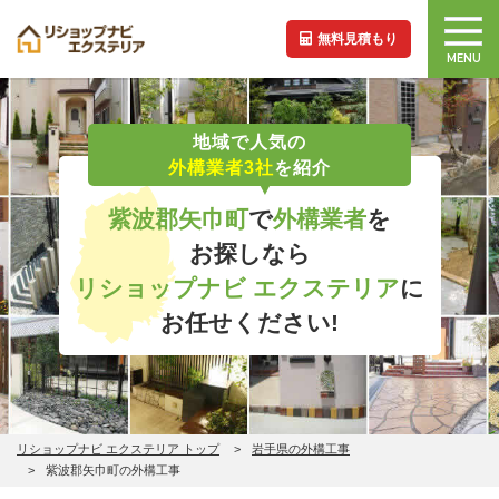
無料見積もり
MENU
地域で人気の
外構業者3社
を紹介
紫波郡矢巾町
で
外構業者
を
お探しなら
リショップナビ エクステリア
に
お任せください!
リショップナビ エクステリア トップ
岩手県の外構工事
紫波郡矢巾町の外構工事