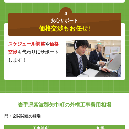
3
安心サポート
価格交渉もお任せ!
スケジュール調整
や
価格
交渉
も代わりにサポート
します！
岩手県紫波郡矢巾町の外構工事費用相場
門・玄関関連の相場
工事箇所
相場