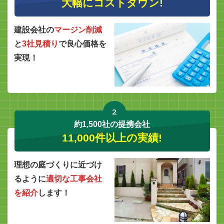
大幅にコストダウン!
建設会社の
マージン削減
と
3社見積り
で良心価格を
実現！
2
約1,500社の提携会社
11,000件以上の実績!
理想の庭づくりに近づけ
るように
適切な工事会社
を紹介
します！