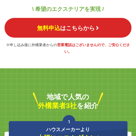
\ 希望のエクステリアを実現 /
無料申込
はこちらから
※申し込み後に外構業者からの
営業電話はございませんので、ご安心くださ
い。
地域で人気の
外構業者3社
を紹介
1
ハウスメーカーより