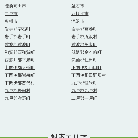
陸前高田市
釜石市
二戸市
八幡平市
奥州市
滝沢市
岩手郡雫石町
岩手郡葛巻町
岩手郡岩手町
岩手郡滝沢村
紫波郡紫波町
紫波郡矢巾町
和賀郡西和賀町
胆沢郡金ヶ崎町
西磐井郡平泉町
気仙郡住田町
上閉伊郡大槌町
下閉伊郡山田町
下閉伊郡岩泉町
下閉伊郡田野畑村
下閉伊郡普代村
九戸郡軽米町
九戸郡野田村
九戸郡九戸村
九戸郡洋野町
二戸郡一戸町
対応エリア