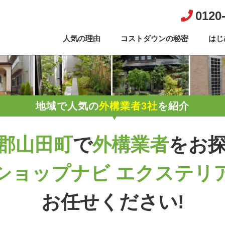
0120
人気の理由
コストダウンの秘密
はじ
地域で人気の
外構業者3社
を紹介
郡山田町
で
外構業者
を
お
ショップナビ エクステリ
お任せください!