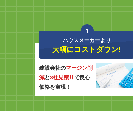
1
ハウスメーカーより
大幅にコストダウン!
建設会社の
マージン削
減
と
3社見積り
で良心
価格を実現！