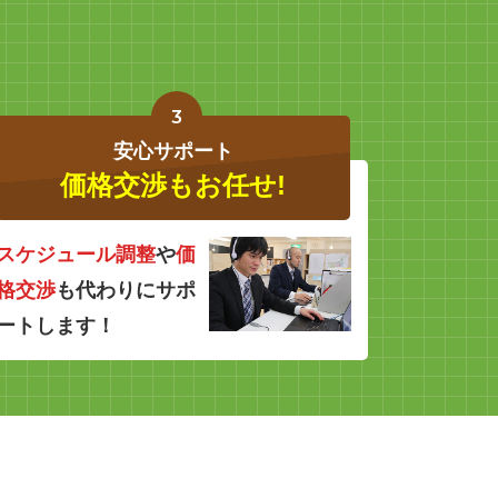
3
安心サポート
価格交渉もお任せ!
スケジュール調整
や
価
格交渉
も代わりにサポ
ートします！