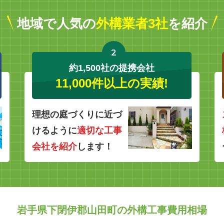
地域で人気の
外構業者3社
を紹介
2
約1,500社の提携会社
11,000件以上の実績!
理想の庭づくりに近づ
けるように
適切な工事
会社を紹介
します！
岩手県下閉伊郡山田町の外構工事費用相場