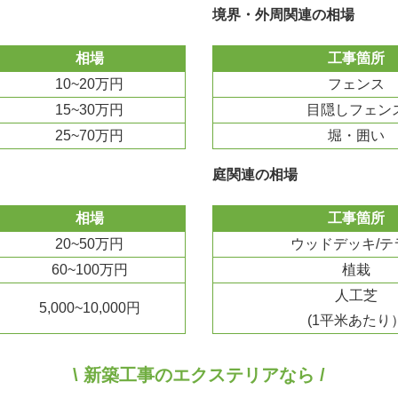
境界・外周関連の相場
相場
工事箇所
10~20万円
フェンス
15~30万円
目隠しフェン
25~70万円
堀・囲い
庭関連の相場
相場
工事箇所
20~50万円
ウッドデッキ/テ
60~100万円
植栽
人工芝
5,000~10,000円
(1平米あたり
\ 新築工事のエクステリアなら /