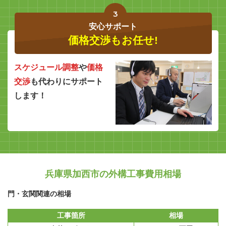
3
安心サポート
価格交渉もお任せ!
スケジュール調整
や
価格
交渉
も代わりにサポート
します！
兵庫県加西市の外構工事費用相場
門・玄関関連の相場
工事箇所
相場