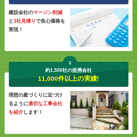
建設会社の
マージン削減
と
3社見積り
で良心価格を
実現！
2
約1,500社の提携会社
11,000件以上の実績!
理想の庭づくりに近づけ
るように
適切な工事会社
を紹介
します！