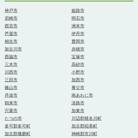
神戸市
姫路市
尼崎市
明石市
西宮市
洲本市
芦屋市
伊丹市
相生市
豊岡市
加古川市
赤穂市
西脇市
宝塚市
三木市
高砂市
川西市
小野市
三田市
加西市
篠山市
養父市
丹波市
南あわじ市
朝来市
淡路市
宍粟市
加東市
たつの市
川辺郡猪名川町
多可郡多可町
加古郡稲美町
加古郡播磨町
神崎郡市川町