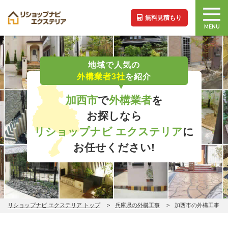
無料見積もり
MENU
地域で人気の
外構業者3社
を紹介
加西市
で
外構業者
を
お探しなら
リショップナビ エクステリア
に
お任せください!
リショップナビ エクステリア トップ
兵庫県の外構工事
加西市の外構工事