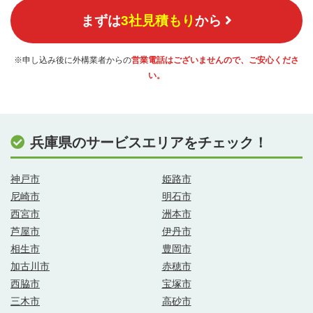
まずは
3社見積もり
から
※申し込み後に外構業者からの
営業電話はございませんので、ご安心くださ
い。
兵庫県のサービスエリアをチェック！
神戸市
姫路市
尼崎市
明石市
西宮市
洲本市
芦屋市
伊丹市
相生市
豊岡市
加古川市
赤穂市
西脇市
宝塚市
三木市
高砂市