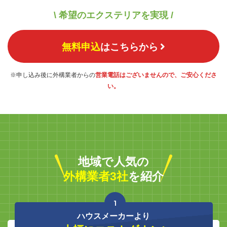
\ 希望のエクステリアを実現 /
無料申込
はこちらから
※申し込み後に外構業者からの
営業電話はございませんので、ご安心くださ
い。
地域で人気の
外構業者3社
を紹介
1
ハウスメーカーより