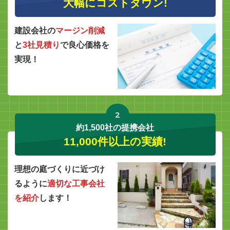
大幅にコストダウン!
建設会社の
マージン削減
と
3社見積り
で良心価格を
実現！
2
約1,500社の提携会社
11,000件以上の実績!
理想の庭づくりに近づけ
るように
適切な工事会社
を紹介
します！