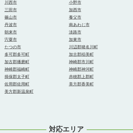
川西市
小野市
三田市
加西市
篠山市
養父市
丹波市
南あわじ市
朝来市
淡路市
宍粟市
加東市
たつの市
川辺郡猪名川町
多可郡多可町
加古郡稲美町
加古郡播磨町
神崎郡市川町
神崎郡福崎町
神崎郡神河町
揖保郡太子町
赤穂郡上郡町
佐用郡佐用町
美方郡香美町
美方郡新温泉町
対応エリア