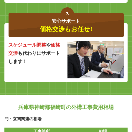
3
安心サポート
価格交渉もお任せ!
スケジュール調整
や
価格
交渉
も代わりにサポート
します！
兵庫県神崎郡福崎町の外構工事費用相場
門・玄関関連の相場
工事箇所
相場