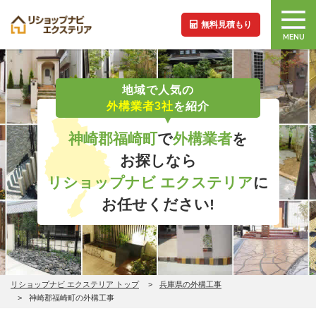
無料見積もり
MENU
地域で人気の
外構業者3社
を紹介
神崎郡福崎町
で
外構業者
を
お探しなら
リショップナビ エクステリア
に
お任せください!
リショップナビ エクステリア トップ
兵庫県の外構工事
神崎郡福崎町の外構工事