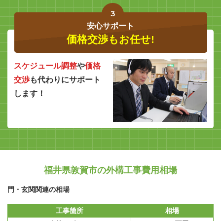
3
安心サポート
価格交渉もお任せ!
スケジュール調整
や
価格
交渉
も代わりにサポート
します！
福井県敦賀市の外構工事費用相場
門・玄関関連の相場
工事箇所
相場