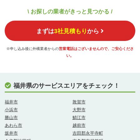
\ お探しの業者がきっと見つかる /
まずは
3社見積もり
から
※申し込み後に外構業者からの
営業電話はございませんので、ご安心くださ
い。
福井県のサービスエリアをチェック！
福井市
敦賀市
小浜市
大野市
勝山市
鯖江市
あわら市
越前市
坂井市
吉田郡永平寺町