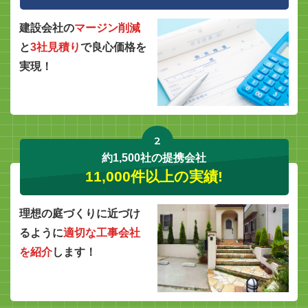
建設会社の
マージン削減
と
3社見積り
で良心価格を
実現！
2
約1,500社の提携会社
11,000件以上の実績!
理想の庭づくりに近づけ
るように
適切な工事会社
を紹介
します！