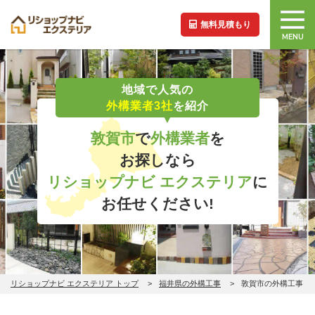
無料見積もり
MENU
地域で人気の
外構業者3社
を紹介
敦賀市
で
外構業者
を
お探しなら
リショップナビ エクステリア
に
お任せください!
リショップナビ エクステリア トップ
福井県の外構工事
敦賀市の外構工事