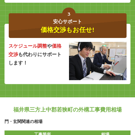
3
安心サポート
価格交渉もお任せ!
スケジュール調整
や
価格
交渉
も代わりにサポート
します！
福井県三方上中郡若狭町の外構工事費用相場
門・玄関関連の相場
工事箇所
相場