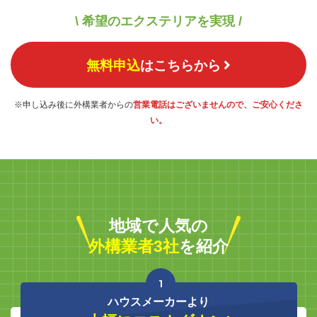
\ 希望のエクステリアを実現 /
無料申込
はこちらから
※申し込み後に外構業者からの
営業電話はございませんので、ご安心くださ
い。
地域で人気の
外構業者3社
を紹介
1
ハウスメーカーより