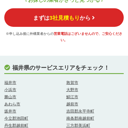
\ お探しの業者がきっと見つかる /
まずは
3社見積もり
から
※申し込み後に外構業者からの
営業電話はございませんので、ご安心くださ
い。
福井県のサービスエリアをチェック！
福井市
敦賀市
小浜市
大野市
勝山市
鯖江市
あわら市
越前市
坂井市
吉田郡永平寺町
今立郡池田町
南条郡南越前町
丹生郡越前町
三方郡美浜町