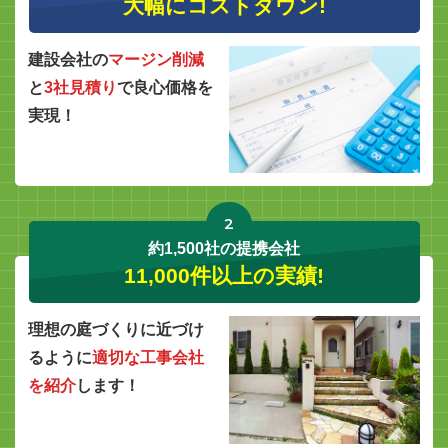
大幅にコストダウン!
建設会社の
マージン削減
と
3社見積り
で良心価格を
実現！
2
約1,500社の提携会社
11,000件以上の実績!
理想の庭づくりに近づけ
るように
適切な工事会社
を紹介
します！