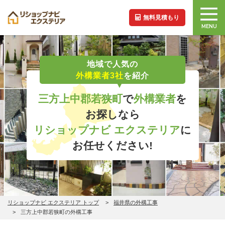
無料見積もり
MENU
地域で人気の
外構業者3社
を紹介
三方上中郡若狭町
で
外構業者
を
お探しなら
リショップナビ エクステリア
に
お任せください!
リショップナビ エクステリア トップ
福井県の外構工事
三方上中郡若狭町の外構工事