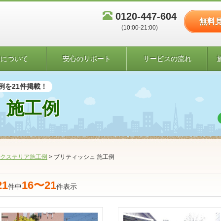
0120-447-604
無料
(10:00-21:00)
者について
安心のサポート
サービスの流れ
例を21件掲載！
 施工例
クステリア施工例
>
ブリティッシュ 施工例
21
16〜21
件中
件表示