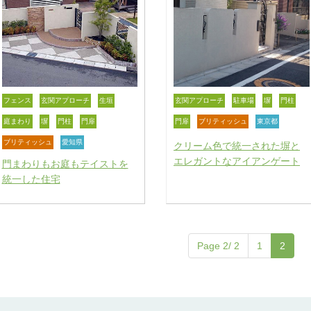
フェンス
玄関アプローチ
生垣
玄関アプローチ
駐車場
塀
門柱
庭まわり
塀
門柱
門扉
門扉
ブリティッシュ
東京都
ブリティッシュ
愛知県
クリーム色で統一された塀と
エレガントなアイアンゲート
門まわりもお庭もテイストを
統一した住宅
Page 2/ 2
1
2