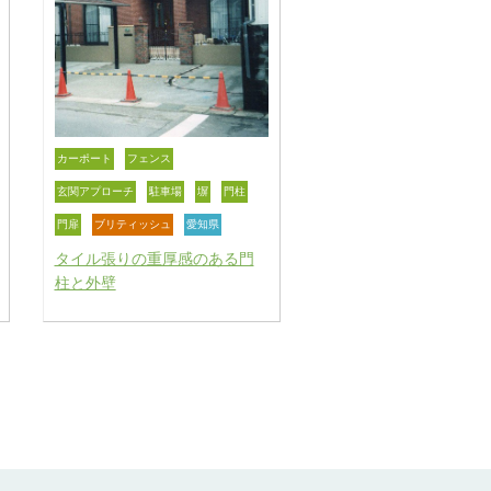
カーポート
フェンス
玄関アプローチ
駐車場
塀
門柱
門扉
ブリティッシュ
愛知県
タイル張りの重厚感のある門
柱と外壁