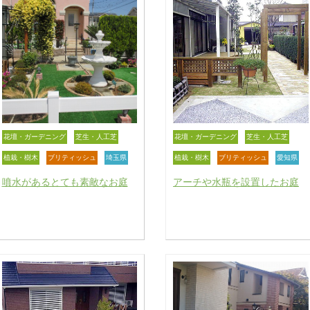
花壇・ガーデニング
芝生・人工芝
花壇・ガーデニング
芝生・人工芝
植栽・樹木
ブリティッシュ
埼玉県
植栽・樹木
ブリティッシュ
愛知県
噴水があるとても素敵なお庭
アーチや水瓶を設置したお庭