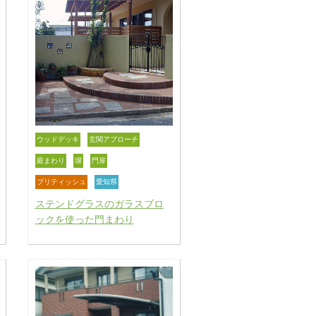
ウッドデッキ
玄関アプローチ
庭まわり
塀
門扉
ブリティッシュ
愛知県
ステンドグラスのガラスブロ
ックを使った門まわり