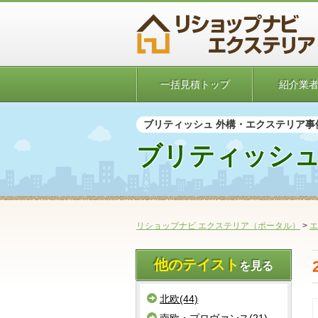
一括見積トップ
紹介業
ブリティッシュ 外構・エクステリア事
ブリティッシュ
リショップナビ エクステリア（ポータル）
>
エ
他のテイスト
を見る
北欧(44)
南欧・プロヴァンス(21)