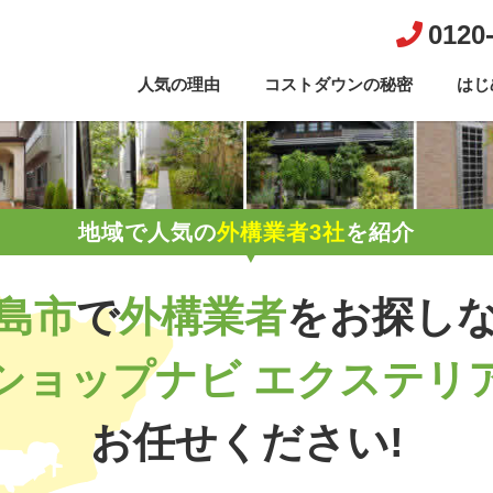
0120
人気の理由
コストダウンの秘密
はじ
地域で人気の
外構業者3社
を紹介
島市
で
外構業者
を
お探し
ショップナビ エクステリ
お任せください!