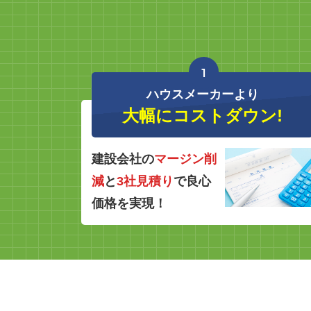
1
ハウスメーカーより
大幅にコストダウン!
建設会社の
マージン削
減
と
3社見積り
で良心
価格を実現！