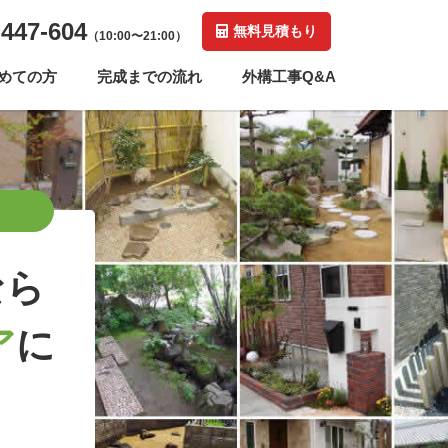
-447-604
無料見積もり
（10:00〜21:00）
めての方
完成までの流れ
外構工事Q&A
なら
ア
に