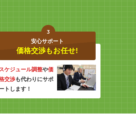
3
安心サポート
価格交渉もお任せ!
スケジュール調整
や
価
格交渉
も代わりにサポ
ートします！