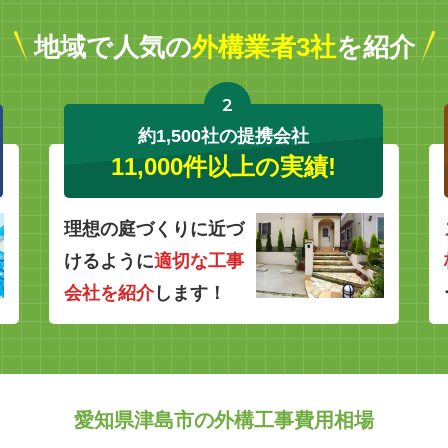
地域で人気の
外構業者3社
を紹介
2
約1,500社の提携会社
11,000件以上の実績!
理想の庭づくりに近づ
けるように
適切な工事
会社を紹介
します！
愛知県津島市の外構工事費用相場