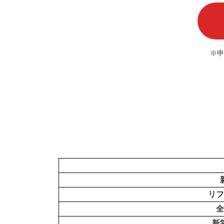
※申
リフ
全
新