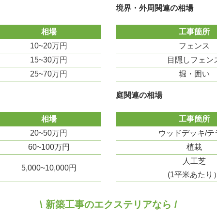
境界・外周関連の相場
相場
工事箇所
10~20万円
フェンス
15~30万円
目隠しフェン
25~70万円
堀・囲い
庭関連の相場
相場
工事箇所
20~50万円
ウッドデッキ/テ
60~100万円
植栽
人工芝
5,000~10,000円
(1平米あたり
\ 新築工事のエクステリアなら /